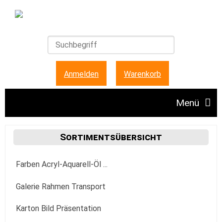
Anmelden
|
Warenkorb
Menü
Angebote
Sortimentsübersicht
Farben Acryl-Aquarell-Öl ...
Unser Ladengeschäft
Acrylfarbe
Galerie Rahmen Transport
FAQ + Hinweise
Golden
Aquarellfarbe
Aufhängung Befestigung
Karton Bild Präsentation