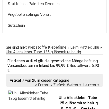
Kolibri
Colorado
Spezialpinsel
Passepartout
Paste
Sonstige
Speckstein Plastilin u.a.
Staffeleien Paletten Diverses
Molotow
Zentangle-Zeichensets
Aquarellbuch
Römerturm
Pastellpapier
Weiss Schwarz Kreide
daVinci
Malspachtel
Verzögerer Liquid
Werkzeug
Staffeleien
Angebote solange Vorrat
POSCA
Bogenware
Winsor&Newton
Skizze Transparent Universal
Kolibri
Paletten Pinselzubehör
Winsor&Newton Aquarell
Gutschein
echt Bütten Blocks
Canson
Skizzenbücher
Diverses Sonstiges
Colorado + Diverse
Canson
Transparent
papier
Fabriano
Daler-Rowney
Sie sind hier:
Klebstoffe Klebefilme
»
Leim Pattex Uhu
»
Uhu Alleskleber Tube 125 g lösemittelhaltig
Hahnemühle
Hahnemühle
Für diesen Artikel gilt die gesetzliche Mängelhaftung.
Lana
Talens
Versandkosten im Inland bis 99,99 € Bestellwert: 6,90
€
Marpa
Tschernoch
Artikel 7 von 20 in dieser Kategorie
Römerturm
« Erster
« Zurück
Weiter »
Letzter »
Uhu Alleskleber Tube
125 g lösemittelhaltig