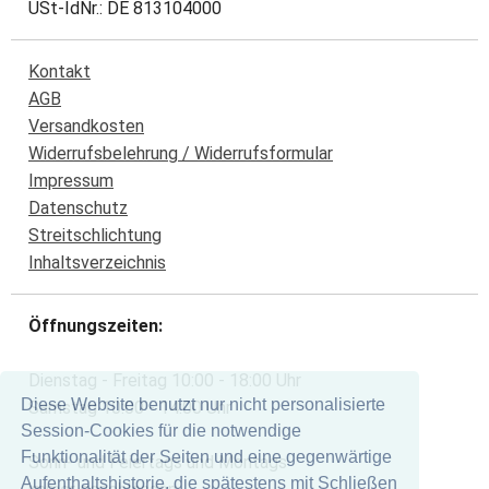
USt-IdNr.: DE 813104000
Kontakt
AGB
Versandkosten
Widerrufsbelehrung / Widerrufsformular
Impressum
Datenschutz
Streitschlichtung
Inhaltsverzeichnis
Öffnungszeiten:
Dienstag - Freitag 10:00 - 18:00 Uhr
Diese Website benutzt nur nicht personalisierte
Samstag 10:00 - 14:00 Uhr
Session-Cookies für die notwendige
Funktionalität der Seiten und eine gegenwärtige
Sonn- und Feiertags und Montags
Aufenthaltshistorie, die spätestens mit Schließen