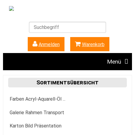
Anmelden
|
Warenkorb
Menü
Angebote
Sortimentsübersicht
Farben Acryl-Aquarell-Öl ...
Unser Ladengeschäft
Acrylfarbe
Galerie Rahmen Transport
FAQ + Hinweise
Golden
Aquarellfarbe
Aufhängung Befestigung
Karton Bild Präsentation