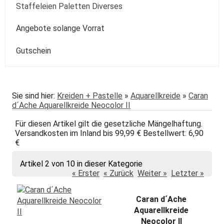
Passepartout
Paste
Sonstige
Speckstein Plastilin u.a.
Staffeleien Paletten Diverses
Molotow
Zentangle-Zeichensets
Aquarellbuch
Römerturm
Pastellpapier
Weiss Schwarz Kreide
daVinci
Malspachtel
Verzögerer Liquid
Werkzeug
Staffeleien
Angebote solange Vorrat
POSCA
Bogenware
Winsor&Newton
Skizze Transparent Universal
Kolibri
Paletten Pinselzubehör
Winsor&Newton Aquarell
Gutschein
echt Bütten Blocks
Canson
Skizzenbücher
Diverses Sonstiges
Colorado + Diverse
Canson
Transparent
papier
Fabriano
Daler-Rowney
Sie sind hier:
Kreiden + Pastelle
»
Aquarellkreide
»
Caran
d´Ache Aquarellkreide Neocolor II
Hahnemühle
Hahnemühle
Für diesen Artikel gilt die gesetzliche Mängelhaftung.
Lana
Talens
Versandkosten im Inland bis 99,99 € Bestellwert: 6,90
€
Marpa
Tschernoch
Artikel 2 von 10 in dieser Kategorie
Römerturm
« Erster
« Zurück
Weiter »
Letzter »
Caran d´Ache
Aquarellkreide
Neocolor II