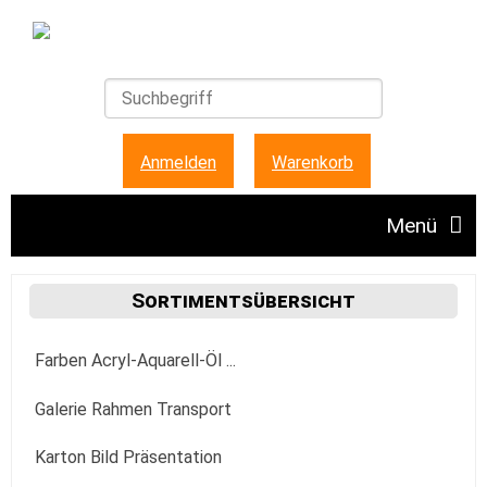
Anmelden
|
Warenkorb
Menü
Angebote
Sortimentsübersicht
Farben Acryl-Aquarell-Öl ...
Unser Ladengeschäft
Acrylfarbe
Galerie Rahmen Transport
FAQ + Hinweise
Golden
Aquarellfarbe
Aufhängung Befestigung
Karton Bild Präsentation