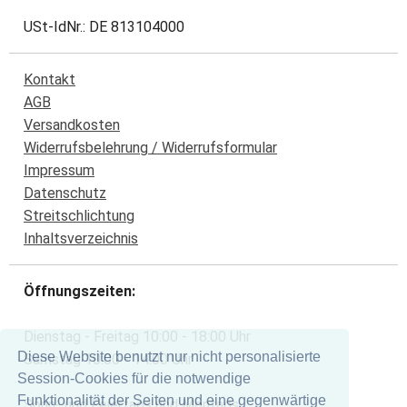
USt-IdNr.: DE 813104000
Kontakt
AGB
Versandkosten
Widerrufsbelehrung / Widerrufsformular
Impressum
Datenschutz
Streitschlichtung
Inhaltsverzeichnis
Öffnungszeiten:
Dienstag - Freitag 10:00 - 18:00 Uhr
Diese Website benutzt nur nicht personalisierte
Samstag 10:00 - 14:00 Uhr
Session-Cookies für die notwendige
Funktionalität der Seiten und eine gegenwärtige
Sonn- und Feiertags und Montags