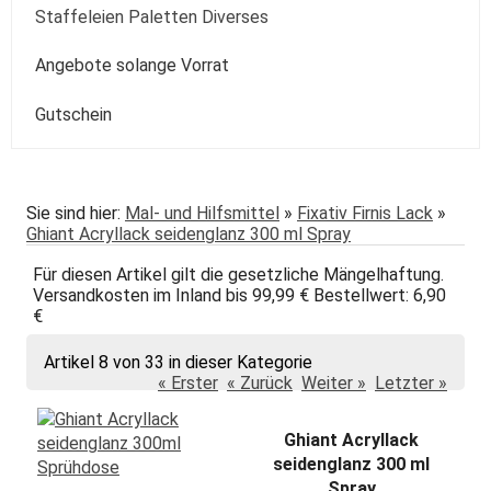
Kolibri
Colorado
Spezialpinsel
Passepartout
Paste
Sonstige
Speckstein Plastilin u.a.
Staffeleien Paletten Diverses
Molotow
Zentangle-Zeichensets
Aquarellbuch
Römerturm
Pastellpapier
Weiss Schwarz Kreide
daVinci
Malspachtel
Verzögerer Liquid
Werkzeug
Staffeleien
Angebote solange Vorrat
POSCA
Bogenware
Winsor&Newton
Skizze Transparent Universal
Kolibri
Paletten Pinselzubehör
Winsor&Newton Aquarell
Gutschein
echt Bütten Blocks
Canson
Skizzenbücher
Diverses Sonstiges
Colorado + Diverse
Canson
Transparent
papier
Fabriano
Daler-Rowney
Sie sind hier:
Mal- und Hilfsmittel
»
Fixativ Firnis Lack
»
Ghiant Acryllack seidenglanz 300 ml Spray
Hahnemühle
Hahnemühle
Für diesen Artikel gilt die gesetzliche Mängelhaftung.
Lana
Talens
Versandkosten im Inland bis 99,99 € Bestellwert: 6,90
€
Marpa
Tschernoch
Artikel 8 von 33 in dieser Kategorie
Römerturm
« Erster
« Zurück
Weiter »
Letzter »
Ghiant Acryllack
seidenglanz 300 ml
Spray