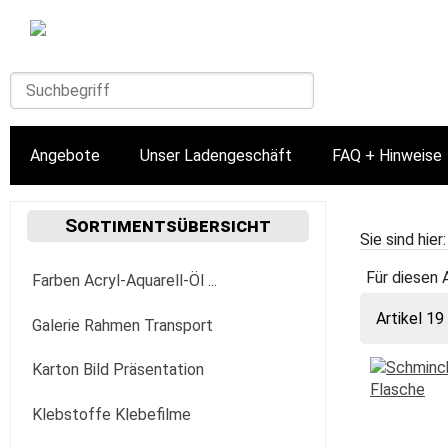
Angebote
Unser Ladengeschäft
FAQ + Hinweise
Sortimentsübersicht
Sie sind hier
Für diesen 
Farben Acryl-Aquarell-Öl ...
Artikel 19
Acrylfarbe
Galerie Rahmen Transport
Golden
Aquarellfarbe
Aufhängung Befestigung
Karton Bild Präsentation
Fluid
Lascaux
Aquarylic
Bilder-Wechselrahmen
Leichtschaumplatten
Klebstoffe Klebefilme
30+118+236 ml
fluo- & phosphorescent
Marabu
Gouache Tempera
Mappen + Taschen