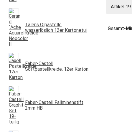
Artikel 19
Weiter 
Talens Ölpastelle
Gesamt-
Mi
wasserlöslich 12er Kartonetui
Faber-Castell
Softpastellkreide, 12er Karton
Faber-Castell Fallminenstift
2mm HB