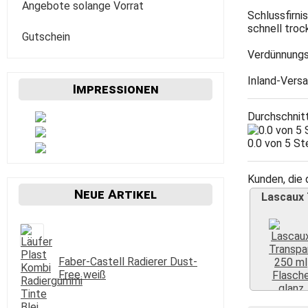
Verzögerer Liquid
Werkzeug
Staffeleien
Angebote solange Vorrat
POSCA
Bogenware
Winsor&Newton
Skizze Transparent Universal
Schlussfirni
Kolibri
schnell troc
Paletten Pinselzubehör
Winsor&Newton Aquarell
Gutschein
echt Bütten Blocks
Canson
Skizzenbücher
Verdünnungs
Diverses Sonstiges
Colorado + Diverse
Canson
Transparent
papier
Inland-Versa
Impressionen
Fabriano
Daler-Rowney
Durchschnit
Hahnemühle
Hahnemühle
0.0 von 5 
Lana
Talens
Marpa
Tschernoch
Kunden, die 
Neue Artikel
Lascaux
Römerturm
Faber-Castell Radierer Dust-
Free weiß