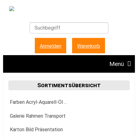
Anmelden
|
Warenkorb
Menü
Angebote
Sortimentsübersicht
Farben Acryl-Aquarell-Öl ...
Unser Ladengeschäft
Acrylfarbe
Galerie Rahmen Transport
FAQ + Hinweise
Golden
Aquarellfarbe
Aufhängung Befestigung
Karton Bild Präsentation