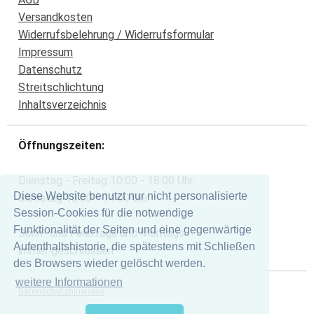
Versandkosten
Widerrufsbelehrung / Widerrufsformular
Impressum
Datenschutz
Streitschlichtung
Inhaltsverzeichnis
Öffnungszeiten:
Dienstag - Freitag 10:00 - 18:00 Uhr
Diese Website benutzt nur nicht personalisierte
Samstag 10:00 - 14:00 Uhr
Session-Cookies für die notwendige
Funktionalität der Seiten und eine gegenwärtige
Sonn- und Feiertags und Montags
Aufenthaltshistorie, die spätestens mit Schließen
immer geschlossen
des Browsers wieder gelöscht werden.
weitere Informationen
Datenschutzhinweise