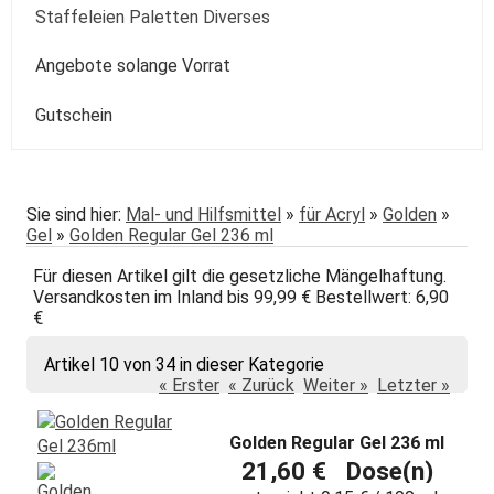
Kolibri
Colorado
Spezialpinsel
Passepartout
Paste
Sonstige
Speckstein Plastilin u.a.
Staffeleien Paletten Diverses
Molotow
Zentangle-Zeichensets
Aquarellbuch
Römerturm
Pastellpapier
Weiss Schwarz Kreide
daVinci
Malspachtel
Verzögerer Liquid
Werkzeug
Staffeleien
Angebote solange Vorrat
POSCA
Bogenware
Winsor&Newton
Skizze Transparent Universal
Kolibri
Paletten Pinselzubehör
Winsor&Newton Aquarell
Gutschein
echt Bütten Blocks
Canson
Skizzenbücher
Diverses Sonstiges
Colorado + Diverse
Canson
Transparent
papier
Fabriano
Daler-Rowney
Sie sind hier:
Mal- und Hilfsmittel
»
für Acryl
»
Golden
»
Gel
»
Golden Regular Gel 236 ml
Hahnemühle
Hahnemühle
Für diesen Artikel gilt die gesetzliche Mängelhaftung.
Lana
Talens
Versandkosten im Inland bis 99,99 € Bestellwert: 6,90
€
Marpa
Tschernoch
Artikel 10 von 34 in dieser Kategorie
Römerturm
« Erster
« Zurück
Weiter »
Letzter »
Golden Regular Gel 236 ml
21,60 € Dose(n)