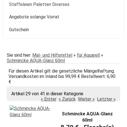
Kolibri
Colorado
Spezialpinsel
Passepartout
Paste
Sonstige
Speckstein Plastilin u.a.
Staffeleien Paletten Diverses
Molotow
Zentangle-Zeichensets
Aquarellbuch
Römerturm
Pastellpapier
Weiss Schwarz Kreide
daVinci
Malspachtel
Verzögerer Liquid
Werkzeug
Staffeleien
Angebote solange Vorrat
POSCA
Bogenware
Winsor&Newton
Skizze Transparent Universal
Kolibri
Paletten Pinselzubehör
Winsor&Newton Aquarell
Gutschein
echt Bütten Blocks
Canson
Skizzenbücher
Diverses Sonstiges
Colorado + Diverse
Canson
Transparent
papier
Fabriano
Daler-Rowney
Sie sind hier:
Mal- und Hilfsmittel
»
für Aquarell
»
Schmincke AQUA-Glanz 60ml
Hahnemühle
Hahnemühle
Für diesen Artikel gilt die gesetzliche Mängelhaftung.
Lana
Talens
Versandkosten im Inland bis 99,99 € Bestellwert: 6,90
€
Marpa
Tschernoch
Artikel 29 von 41 in dieser Kategorie
Römerturm
« Erster
« Zurück
Weiter »
Letzter »
Schmincke AQUA-Glanz
60ml