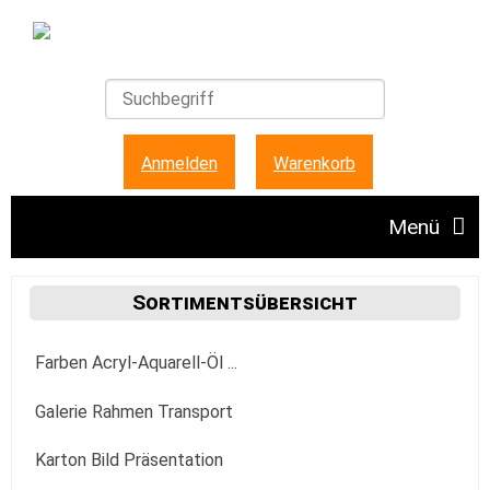
Anmelden
|
Warenkorb
Menü
Angebote
Sortimentsübersicht
Farben Acryl-Aquarell-Öl ...
Unser Ladengeschäft
Acrylfarbe
Galerie Rahmen Transport
FAQ + Hinweise
Golden
Aquarellfarbe
Aufhängung Befestigung
Karton Bild Präsentation