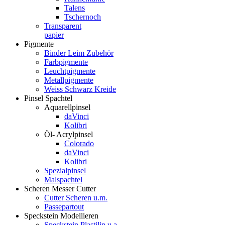
Talens
Tschernoch
Transparent
papier
Pigmente
Binder Leim Zubehör
Farbpigmente
Leuchtpigmente
Metallpigmente
Weiss Schwarz Kreide
Pinsel Spachtel
Aquarellpinsel
daVinci
Kolibri
Öl- Acrylpinsel
Colorado
daVinci
Kolibri
Spezialpinsel
Malspachtel
Scheren Messer Cutter
Cutter Scheren u.m.
Passepartout
Speckstein Modellieren
Speckstein Plastilin u.a.