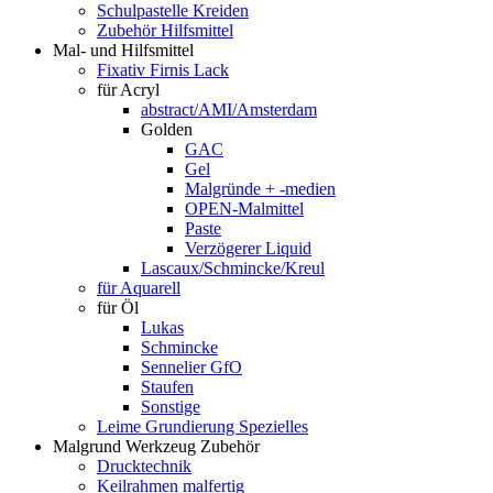
Schulpastelle Kreiden
Zubehör Hilfsmittel
Mal- und Hilfsmittel
Fixativ Firnis Lack
für Acryl
abstract/AMI/Amsterdam
Golden
GAC
Gel
Malgründe + -medien
OPEN-Malmittel
Paste
Verzögerer Liquid
Lascaux/Schmincke/Kreul
für Aquarell
für Öl
Lukas
Schmincke
Sennelier GfO
Staufen
Sonstige
Leime Grundierung Spezielles
Malgrund Werkzeug Zubehör
Drucktechnik
Keilrahmen malfertig