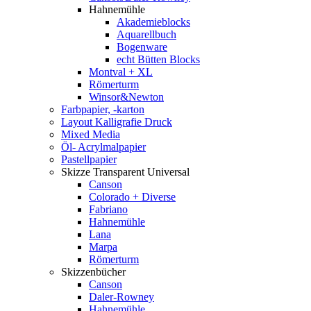
Hahnemühle
Akademieblocks
Aquarellbuch
Bogenware
echt Bütten Blocks
Montval + XL
Römerturm
Winsor&Newton
Farbpapier, -karton
Layout Kalligrafie Druck
Mixed Media
Öl- Acrylmalpapier
Pastellpapier
Skizze Transparent Universal
Canson
Colorado + Diverse
Fabriano
Hahnemühle
Lana
Marpa
Römerturm
Skizzenbücher
Canson
Daler-Rowney
Hahnemühle