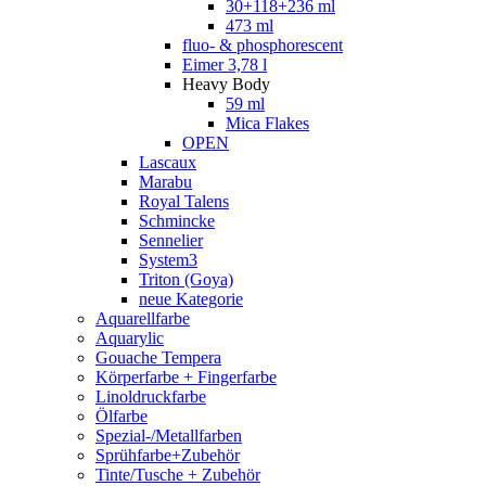
30+118+236 ml
473 ml
fluo- & phosphorescent
Eimer 3,78 l
Heavy Body
59 ml
Mica Flakes
OPEN
Lascaux
Marabu
Royal Talens
Schmincke
Sennelier
System3
Triton (Goya)
neue Kategorie
Aquarellfarbe
Aquarylic
Gouache Tempera
Körperfarbe + Fingerfarbe
Linoldruckfarbe
Ölfarbe
Spezial-/Metallfarben
Sprühfarbe+Zubehör
Tinte/Tusche + Zubehör