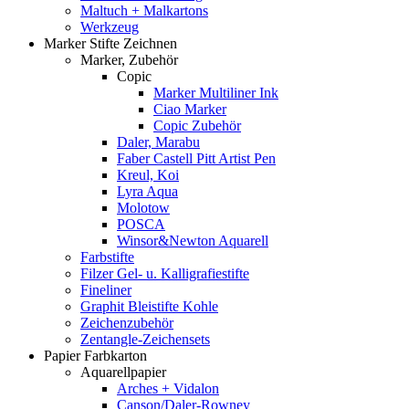
Maltuch + Malkartons
Werkzeug
Marker Stifte Zeichnen
Marker, Zubehör
Copic
Marker Multiliner Ink
Ciao Marker
Copic Zubehör
Daler, Marabu
Faber Castell Pitt Artist Pen
Kreul, Koi
Lyra Aqua
Molotow
POSCA
Winsor&Newton Aquarell
Farbstifte
Filzer Gel- u. Kalligrafiestifte
Fineliner
Graphit Bleistifte Kohle
Zeichenzubehör
Zentangle-Zeichensets
Papier Farbkarton
Aquarellpapier
Arches + Vidalon
Canson/Daler-Rowney