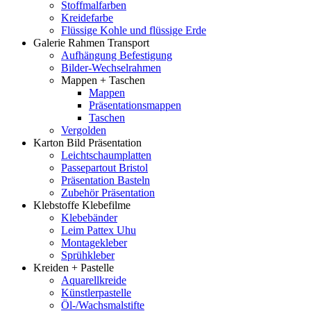
Stoffmalfarben
Kreidefarbe
Flüssige Kohle und flüssige Erde
Galerie Rahmen Transport
Aufhängung Befestigung
Bilder-Wechselrahmen
Mappen + Taschen
Mappen
Präsentationsmappen
Taschen
Vergolden
Karton Bild Präsentation
Leichtschaumplatten
Passepartout Bristol
Präsentation Basteln
Zubehör Präsentation
Klebstoffe Klebefilme
Klebebänder
Leim Pattex Uhu
Montagekleber
Sprühkleber
Kreiden + Pastelle
Aquarellkreide
Künstlerpastelle
Öl-/Wachsmalstifte