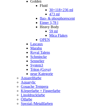
Golden
Fluid
30+118+236 ml
473 ml
fluo- & phosphorescent
Eimer 3,78 l
Heavy Body
59 ml
Mica Flakes
OPEN
Lascaux
Marabu
Royal Talens
Schmincke
Sennelier
System3
Triton (Goya)
neue Kategorie
Aquarellfarbe
Aquarylic
Gouache Tempera
Körperfarbe + Fingerfarbe
Linoldruckfarbe
Ölfarbe
Spezial-/Metallfarben