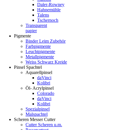
Daler-Rowney
Hahnemühle
Talens
Tschernoch
Transparent
papier
Pigmente
Binder Leim Zubehör
Farbpigmente
Leuchtpigmente
Metallpigmente
Weiss Schwarz Kreide
Pinsel Spachtel
Aquarellpinsel
daVinci
Kolibri
Öl- Acrylpinsel
Colorado
daVinci
Kolibri
Spezialpinsel
Malspachtel
Scheren Messer Cutter
Cutter Scheren u.m.
Passepartout