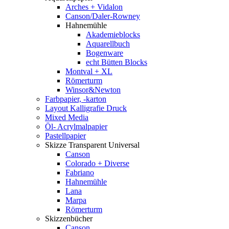
Arches + Vidalon
Canson/Daler-Rowney
Hahnemühle
Akademieblocks
Aquarellbuch
Bogenware
echt Bütten Blocks
Montval + XL
Römerturm
Winsor&Newton
Farbpapier, -karton
Layout Kalligrafie Druck
Mixed Media
Öl- Acrylmalpapier
Pastellpapier
Skizze Transparent Universal
Canson
Colorado + Diverse
Fabriano
Hahnemühle
Lana
Marpa
Römerturm
Skizzenbücher
Canson