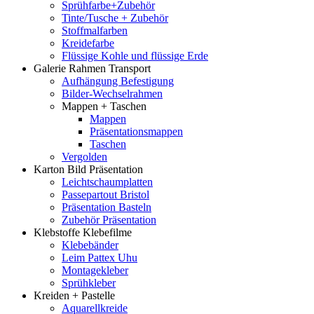
Sprühfarbe+Zubehör
Tinte/Tusche + Zubehör
Stoffmalfarben
Kreidefarbe
Flüssige Kohle und flüssige Erde
Galerie Rahmen Transport
Aufhängung Befestigung
Bilder-Wechselrahmen
Mappen + Taschen
Mappen
Präsentationsmappen
Taschen
Vergolden
Karton Bild Präsentation
Leichtschaumplatten
Passepartout Bristol
Präsentation Basteln
Zubehör Präsentation
Klebstoffe Klebefilme
Klebebänder
Leim Pattex Uhu
Montagekleber
Sprühkleber
Kreiden + Pastelle
Aquarellkreide