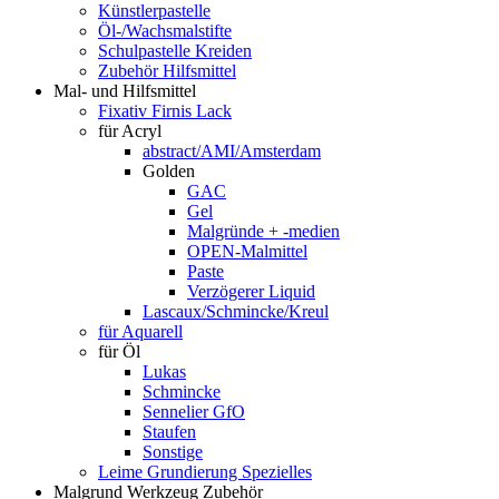
Künstlerpastelle
Öl-/Wachsmalstifte
Schulpastelle Kreiden
Zubehör Hilfsmittel
Mal- und Hilfsmittel
Fixativ Firnis Lack
für Acryl
abstract/AMI/Amsterdam
Golden
GAC
Gel
Malgründe + -medien
OPEN-Malmittel
Paste
Verzögerer Liquid
Lascaux/Schmincke/Kreul
für Aquarell
für Öl
Lukas
Schmincke
Sennelier GfO
Staufen
Sonstige
Leime Grundierung Spezielles
Malgrund Werkzeug Zubehör