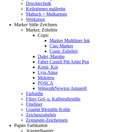
Drucktechnik
Keilrahmen malfertig
Maltuch + Malkartons
Werkzeug
Marker Stifte Zeichnen
Marker, Zubehör
Copic
Marker Multiliner Ink
Ciao Marker
Copic Zubehör
Daler, Marabu
Faber Castell Pitt Artist Pen
Kreul, Koi
Lyra Aqua
Molotow
POSCA
Winsor&Newton Aquarell
Farbstifte
Filzer Gel- u. Kalligrafiestifte
Fineliner
Graphit Bleistifte Kohle
Zeichenzubehör
Zentangle-Zeichensets
Papier Farbkarton
Aquarellpapier