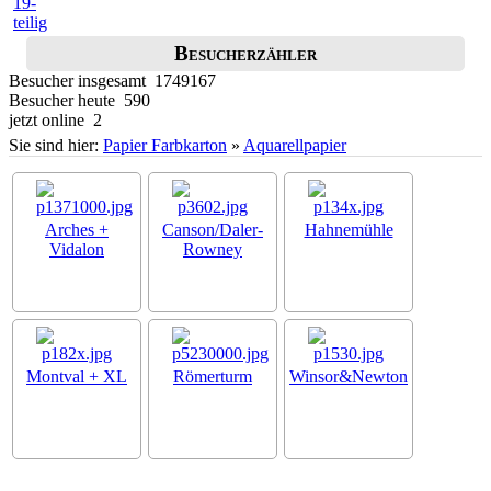
Besucherzähler
Besucher insgesamt 1749167
Besucher heute 590
jetzt online 2
Sie sind hier:
Papier Farbkarton
»
Aquarellpapier
Arches +
Canson/Daler-
Hahnemühle
Vidalon
Rowney
Montval + XL
Römerturm
Winsor&Newton