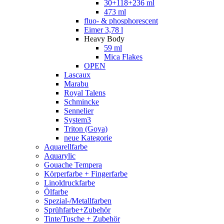
30+118+236 ml
473 ml
fluo- & phosphorescent
Eimer 3,78 l
Heavy Body
59 ml
Mica Flakes
OPEN
Lascaux
Marabu
Royal Talens
Schmincke
Sennelier
System3
Triton (Goya)
neue Kategorie
Aquarellfarbe
Aquarylic
Gouache Tempera
Körperfarbe + Fingerfarbe
Linoldruckfarbe
Ölfarbe
Spezial-/Metallfarben
Sprühfarbe+Zubehör
Tinte/Tusche + Zubehör