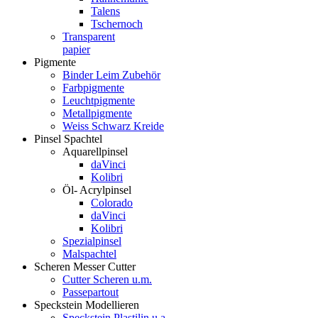
Talens
Tschernoch
Transparent
papier
Pigmente
Binder Leim Zubehör
Farbpigmente
Leuchtpigmente
Metallpigmente
Weiss Schwarz Kreide
Pinsel Spachtel
Aquarellpinsel
daVinci
Kolibri
Öl- Acrylpinsel
Colorado
daVinci
Kolibri
Spezialpinsel
Malspachtel
Scheren Messer Cutter
Cutter Scheren u.m.
Passepartout
Speckstein Modellieren
Speckstein Plastilin u.a.