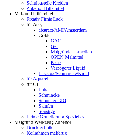
Schulpastelle Kreiden
Zubehör Hilfsmittel
Mal- und Hilfsmittel
Fixativ Firnis Lack
für Acryl
abstract/AMI/Amsterdam
Golden
GAC
Gel
Malgründe + -medien
OPEN-Malmittel
Paste
Verzögerer Liquid
Lascaux/Schmincke/Kreul
für Aquarell
für Öl
Lukas
Schmincke
Sennelier GfO
Staufen
Sonstige
Leime Grundierung Spezielles
Malgrund Werkzeug Zubehör
Drucktechnik
Keilrahmen malfertig