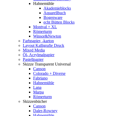
Hahnemühle
Akademieblocks
Aquarellbuch
Bogenware
echt Bütten Blocks
Montval + XL
Römerturm
Winsor&Newton
Farbpapier, -karton
Layout Kalligrafie Druck
Mixed Media
Öl- Acrylmalpapier
Pastellpapier
Skizze Transparent Universal
Canson
Colorado + Diverse
Fabriano
Hahnemühle
Lana
Marpa
Römerturm
Skizzenbücher
Canson
Daler-Rowney
Hahnemühle