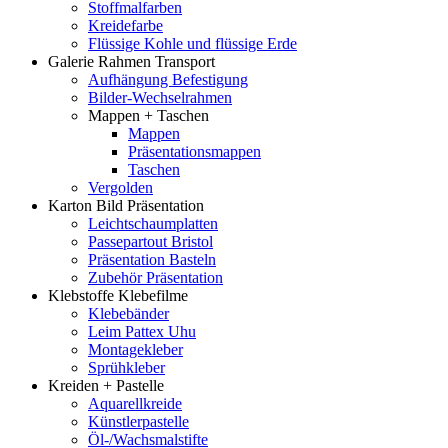
Stoffmalfarben
Kreidefarbe
Flüssige Kohle und flüssige Erde
Galerie Rahmen Transport
Aufhängung Befestigung
Bilder-Wechselrahmen
Mappen + Taschen
Mappen
Präsentationsmappen
Taschen
Vergolden
Karton Bild Präsentation
Leichtschaumplatten
Passepartout Bristol
Präsentation Basteln
Zubehör Präsentation
Klebstoffe Klebefilme
Klebebänder
Leim Pattex Uhu
Montagekleber
Sprühkleber
Kreiden + Pastelle
Aquarellkreide
Künstlerpastelle
Öl-/Wachsmalstifte