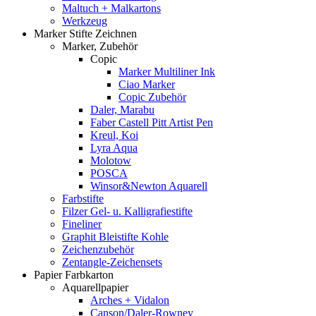
Maltuch + Malkartons
Werkzeug
Marker Stifte Zeichnen
Marker, Zubehör
Copic
Marker Multiliner Ink
Ciao Marker
Copic Zubehör
Daler, Marabu
Faber Castell Pitt Artist Pen
Kreul, Koi
Lyra Aqua
Molotow
POSCA
Winsor&Newton Aquarell
Farbstifte
Filzer Gel- u. Kalligrafiestifte
Fineliner
Graphit Bleistifte Kohle
Zeichenzubehör
Zentangle-Zeichensets
Papier Farbkarton
Aquarellpapier
Arches + Vidalon
Canson/Daler-Rowney