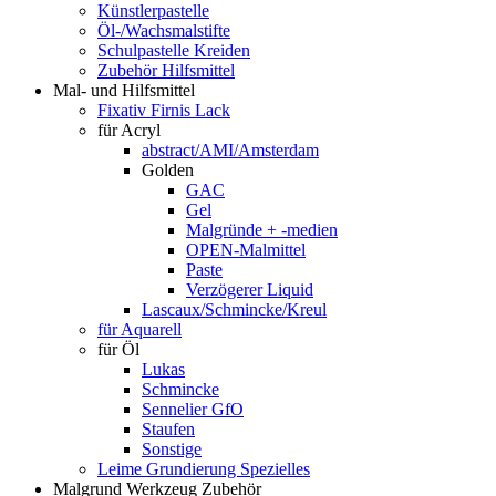
Künstlerpastelle
Öl-/Wachsmalstifte
Schulpastelle Kreiden
Zubehör Hilfsmittel
Mal- und Hilfsmittel
Fixativ Firnis Lack
für Acryl
abstract/AMI/Amsterdam
Golden
GAC
Gel
Malgründe + -medien
OPEN-Malmittel
Paste
Verzögerer Liquid
Lascaux/Schmincke/Kreul
für Aquarell
für Öl
Lukas
Schmincke
Sennelier GfO
Staufen
Sonstige
Leime Grundierung Spezielles
Malgrund Werkzeug Zubehör