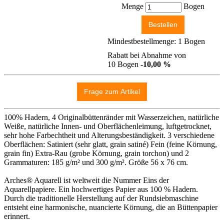
Menge
Bogen
Mindestbestellmenge: 1 Bogen
Rabatt bei Abnahme von
10 Bogen
-10,00 %
100% Hadern, 4 Originalbüttenränder mit Wasserzeichen, natürliche
Weiße, natürliche Innen- und Oberflächenleimung, luftgetrocknet,
sehr hohe Farbechtheit und Alterungsbeständigkeit. 3 verschiedene
Oberflächen: Satiniert (sehr glatt, grain satiné) Fein (feine Körnung,
grain fin) Extra-Rau (grobe Körnung, grain torchon) und 2
Grammaturen: 185 g/m² und 300 g/m². Größe 56 x 76 cm.
Arches® Aquarell ist weltweit die Nummer Eins der
Aquarellpapiere. Ein hochwertiges Papier aus 100 % Hadern.
Durch die traditionelle Herstellung auf der Rundsiebmaschine
entsteht eine harmonische, nuancierte Körnung, die an Büttenpapier
erinnert.