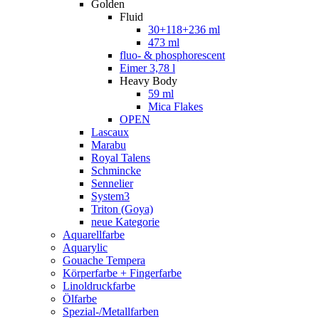
Golden
Fluid
30+118+236 ml
473 ml
fluo- & phosphorescent
Eimer 3,78 l
Heavy Body
59 ml
Mica Flakes
OPEN
Lascaux
Marabu
Royal Talens
Schmincke
Sennelier
System3
Triton (Goya)
neue Kategorie
Aquarellfarbe
Aquarylic
Gouache Tempera
Körperfarbe + Fingerfarbe
Linoldruckfarbe
Ölfarbe
Spezial-/Metallfarben