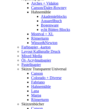
Arches + Vidalon
Canson/Daler-Rowney
Hahnemühle
Akademieblocks
Aquarellbuch
Bogenware
echt Bütten Blocks
Montval + XL
Römerturm
Winsor&Newton
Farbpapier, -karton
Layout Kalligrafie Druck
Mixed Media
Öl- Acrylmalpapier
Pastellpapier
Skizze Transparent Universal
Canson
Colorado + Diverse
Fabriano
Hahnemühle
Lana
Marpa
Römerturm
Skizzenbücher
Canson