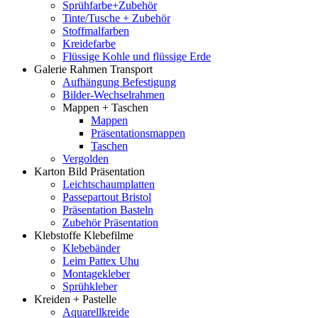
Sprühfarbe+Zubehör
Tinte/Tusche + Zubehör
Stoffmalfarben
Kreidefarbe
Flüssige Kohle und flüssige Erde
Galerie Rahmen Transport
Aufhängung Befestigung
Bilder-Wechselrahmen
Mappen + Taschen
Mappen
Präsentationsmappen
Taschen
Vergolden
Karton Bild Präsentation
Leichtschaumplatten
Passepartout Bristol
Präsentation Basteln
Zubehör Präsentation
Klebstoffe Klebefilme
Klebebänder
Leim Pattex Uhu
Montagekleber
Sprühkleber
Kreiden + Pastelle
Aquarellkreide