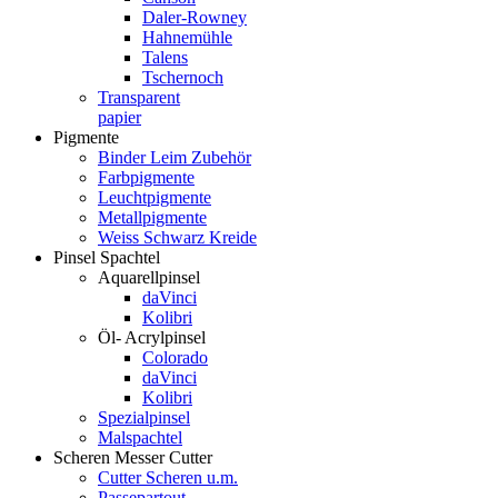
Daler-Rowney
Hahnemühle
Talens
Tschernoch
Transparent
papier
Pigmente
Binder Leim Zubehör
Farbpigmente
Leuchtpigmente
Metallpigmente
Weiss Schwarz Kreide
Pinsel Spachtel
Aquarellpinsel
daVinci
Kolibri
Öl- Acrylpinsel
Colorado
daVinci
Kolibri
Spezialpinsel
Malspachtel
Scheren Messer Cutter
Cutter Scheren u.m.
Passepartout