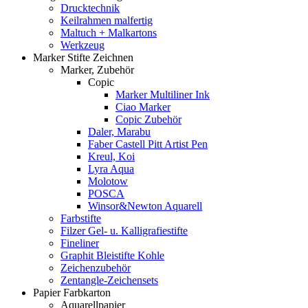
Drucktechnik
Keilrahmen malfertig
Maltuch + Malkartons
Werkzeug
Marker Stifte Zeichnen
Marker, Zubehör
Copic
Marker Multiliner Ink
Ciao Marker
Copic Zubehör
Daler, Marabu
Faber Castell Pitt Artist Pen
Kreul, Koi
Lyra Aqua
Molotow
POSCA
Winsor&Newton Aquarell
Farbstifte
Filzer Gel- u. Kalligrafiestifte
Fineliner
Graphit Bleistifte Kohle
Zeichenzubehör
Zentangle-Zeichensets
Papier Farbkarton
Aquarellpapier