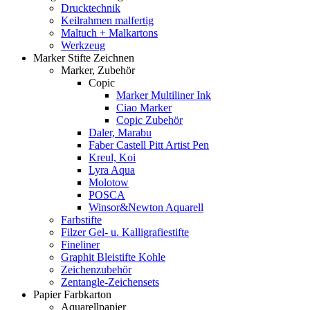
Drucktechnik
Keilrahmen malfertig
Maltuch + Malkartons
Werkzeug
Marker Stifte Zeichnen
Marker, Zubehör
Copic
Marker Multiliner Ink
Ciao Marker
Copic Zubehör
Daler, Marabu
Faber Castell Pitt Artist Pen
Kreul, Koi
Lyra Aqua
Molotow
POSCA
Winsor&Newton Aquarell
Farbstifte
Filzer Gel- u. Kalligrafiestifte
Fineliner
Graphit Bleistifte Kohle
Zeichenzubehör
Zentangle-Zeichensets
Papier Farbkarton
Aquarellpapier