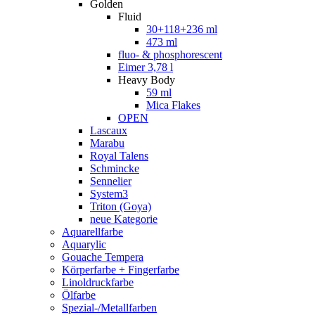
Golden
Fluid
30+118+236 ml
473 ml
fluo- & phosphorescent
Eimer 3,78 l
Heavy Body
59 ml
Mica Flakes
OPEN
Lascaux
Marabu
Royal Talens
Schmincke
Sennelier
System3
Triton (Goya)
neue Kategorie
Aquarellfarbe
Aquarylic
Gouache Tempera
Körperfarbe + Fingerfarbe
Linoldruckfarbe
Ölfarbe
Spezial-/Metallfarben