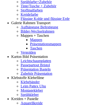
Sprühfarbe+Zubehör
Tinte/Tusche + Zubehör
Stoffmalfarben
Kreidefarbe
Flüssige Kohle und flüssige Erde
Galerie Rahmen Transport
Aufhängung Befestigung
Bilder-Wechselrahmen
Mappen + Taschen
Mappen
Präsentationsmappen
Taschen
Vergolden
Karton Bild Präsentation
Leichtschaumplatten
Passepartout Bristol
Präsentation Basteln
Zubehör Präsentation
Klebstoffe Klebefilme
Klebebänder
Leim Pattex Uhu
Montagekleber
Sprühkleber
Kreiden + Pastelle
Aquarellkreide