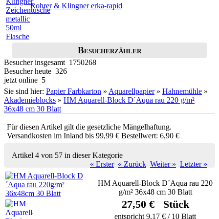
Rohrer & Klingner erka-rapid
Besucherzähler
Besucher insgesamt 1750268
Besucher heute 326
jetzt online 5
Sie sind hier:
Papier Farbkarton
»
Aquarellpapier
»
Hahnemühle
»
Akademieblocks
»
HM Aquarell-Block D´Aqua rau 220 g/m²
36x48 cm 30 Blatt
Für diesen Artikel gilt die gesetzliche Mängelhaftung.
Versandkosten im Inland bis 99,99 € Bestellwert: 6,90 €
Artikel 4 von 57 in dieser Kategorie
« Erster
« Zurück
Weiter »
Letzter »
HM Aquarell-Block D´Aqua rau 220
g/m² 36x48 cm 30 Blatt
27,50 € Stück
entspricht 9,17 € / 10 Blatt