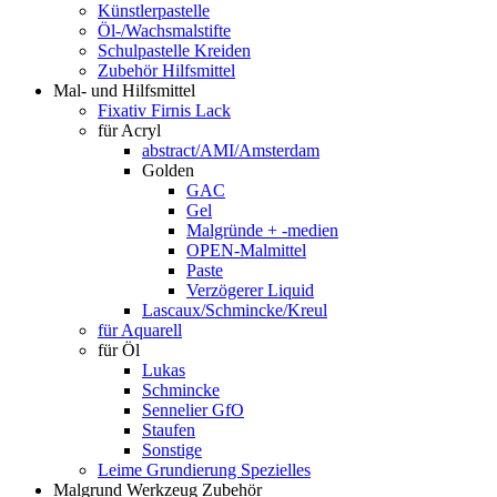
Künstlerpastelle
Öl-/Wachsmalstifte
Schulpastelle Kreiden
Zubehör Hilfsmittel
Mal- und Hilfsmittel
Fixativ Firnis Lack
für Acryl
abstract/AMI/Amsterdam
Golden
GAC
Gel
Malgründe + -medien
OPEN-Malmittel
Paste
Verzögerer Liquid
Lascaux/Schmincke/Kreul
für Aquarell
für Öl
Lukas
Schmincke
Sennelier GfO
Staufen
Sonstige
Leime Grundierung Spezielles
Malgrund Werkzeug Zubehör