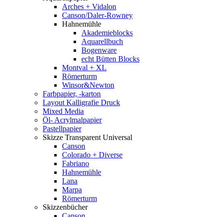
Arches + Vidalon
Canson/Daler-Rowney
Hahnemühle
Akademieblocks
Aquarellbuch
Bogenware
echt Bütten Blocks
Montval + XL
Römerturm
Winsor&Newton
Farbpapier, -karton
Layout Kalligrafie Druck
Mixed Media
Öl- Acrylmalpapier
Pastellpapier
Skizze Transparent Universal
Canson
Colorado + Diverse
Fabriano
Hahnemühle
Lana
Marpa
Römerturm
Skizzenbücher
Canson