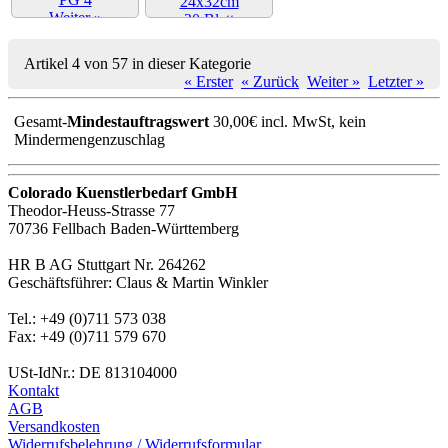
Weiter »
Weiter »
Artikel 4 von 57 in dieser Kategorie
« Erster
« Zurück
Weiter »
Letzter »
Gesamt-
Mindestauftragswert
30,00€ incl. MwSt, kein
Mindermengenzuschlag
Colorado Kuenstlerbedarf GmbH
Theodor-Heuss-Strasse 77
70736 Fellbach Baden-Württemberg
HR B AG Stuttgart Nr. 264262
Geschäftsführer: Claus & Martin Winkler
Tel.: +49 (0)711 573 038
Fax: +49 (0)711 579 670
USt-IdNr.: DE 813104000
Kontakt
AGB
Versandkosten
Widerrufsbelehrung / Widerrufsformular