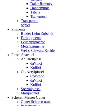
Daler-Rowney
Hahnemühle
Talens
Tschernoch
Transparent
papier
Pigmente
Binder Leim Zubehör
Farbpigmente
Leuchtpigmente
Metallpigmente
Weiss Schwarz Kreide
Pinsel Spachtel
Aquarellpinsel
daVinci
Kolibri
Öl- Acrylpinsel
Colorado
daVinci
Kolibri
Spezialpinsel
Malspachtel
Scheren Messer Cutter
Cutter Scheren u.m.
Passepartout