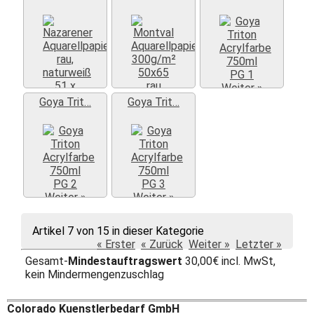
Weiter »
Weiter »
Goya Trit…
Goya Trit…
Weiter »
Weiter »
Weiter »
Artikel 7 von 15 in dieser Kategorie
« Erster
« Zurück
Weiter »
Letzter »
Gesamt-
Mindestauftragswert
30,00€ incl. MwSt,
kein Mindermengenzuschlag
Colorado Kuenstlerbedarf GmbH