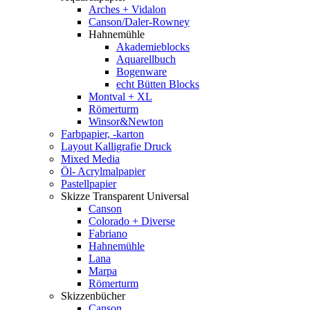
Arches + Vidalon
Canson/Daler-Rowney
Hahnemühle
Akademieblocks
Aquarellbuch
Bogenware
echt Bütten Blocks
Montval + XL
Römerturm
Winsor&Newton
Farbpapier, -karton
Layout Kalligrafie Druck
Mixed Media
Öl- Acrylmalpapier
Pastellpapier
Skizze Transparent Universal
Canson
Colorado + Diverse
Fabriano
Hahnemühle
Lana
Marpa
Römerturm
Skizzenbücher
Canson