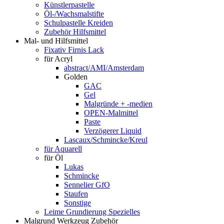
Künstlerpastelle
Öl-/Wachsmalstifte
Schulpastelle Kreiden
Zubehör Hilfsmittel
Mal- und Hilfsmittel
Fixativ Firnis Lack
für Acryl
abstract/AMI/Amsterdam
Golden
GAC
Gel
Malgründe + -medien
OPEN-Malmittel
Paste
Verzögerer Liquid
Lascaux/Schmincke/Kreul
für Aquarell
für Öl
Lukas
Schmincke
Sennelier GfO
Staufen
Sonstige
Leime Grundierung Spezielles
Malgrund Werkzeug Zubehör