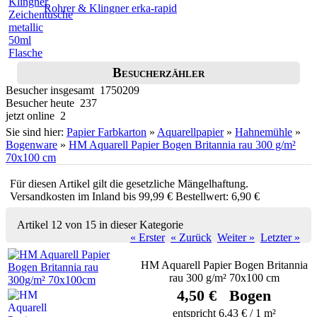
Rohrer & Klingner erka-rapid
Besucherzähler
Besucher insgesamt 1750209
Besucher heute 237
jetzt online 2
Sie sind hier:
Papier Farbkarton
»
Aquarellpapier
»
Hahnemühle
»
Bogenware
»
HM Aquarell Papier Bogen Britannia rau 300 g/m²
70x100 cm
Für diesen Artikel gilt die gesetzliche Mängelhaftung.
Versandkosten im Inland bis 99,99 € Bestellwert: 6,90 €
Artikel 12 von 15 in dieser Kategorie
« Erster
« Zurück
Weiter »
Letzter »
HM Aquarell Papier Bogen Britannia
rau 300 g/m² 70x100 cm
4,50 € Bogen
entspricht 6,43 € / 1 m²