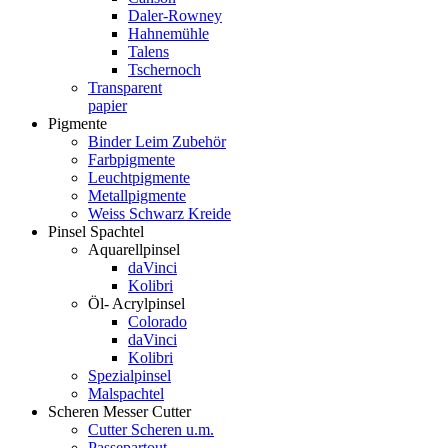
Daler-Rowney
Hahnemühle
Talens
Tschernoch
Transparent
papier
Pigmente
Binder Leim Zubehör
Farbpigmente
Leuchtpigmente
Metallpigmente
Weiss Schwarz Kreide
Pinsel Spachtel
Aquarellpinsel
daVinci
Kolibri
Öl- Acrylpinsel
Colorado
daVinci
Kolibri
Spezialpinsel
Malspachtel
Scheren Messer Cutter
Cutter Scheren u.m.
Passepartout