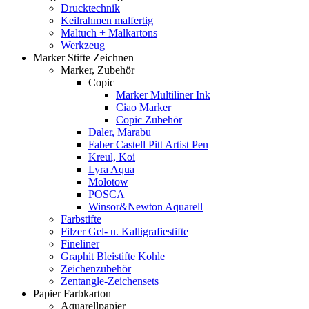
Drucktechnik
Keilrahmen malfertig
Maltuch + Malkartons
Werkzeug
Marker Stifte Zeichnen
Marker, Zubehör
Copic
Marker Multiliner Ink
Ciao Marker
Copic Zubehör
Daler, Marabu
Faber Castell Pitt Artist Pen
Kreul, Koi
Lyra Aqua
Molotow
POSCA
Winsor&Newton Aquarell
Farbstifte
Filzer Gel- u. Kalligrafiestifte
Fineliner
Graphit Bleistifte Kohle
Zeichenzubehör
Zentangle-Zeichensets
Papier Farbkarton
Aquarellpapier