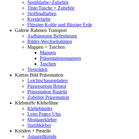
Sprühfarbe+Zubehör
Tinte/Tusche + Zubehör
Stoffmalfarben
Kreidefarbe
Flüssige Kohle und flüssige Erde
Galerie Rahmen Transport
Aufhängung Befestigung
Bilder-Wechselrahmen
Mappen + Taschen
Mappen
Präsentationsmappen
Taschen
Vergolden
Karton Bild Präsentation
Leichtschaumplatten
Passepartout Bristol
Präsentation Basteln
Zubehör Präsentation
Klebstoffe Klebefilme
Klebebänder
Leim Pattex Uhu
Montagekleber
Sprühkleber
Kreiden + Pastelle
Aquarellkreide