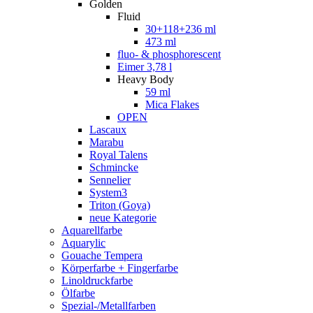
Golden
Fluid
30+118+236 ml
473 ml
fluo- & phosphorescent
Eimer 3,78 l
Heavy Body
59 ml
Mica Flakes
OPEN
Lascaux
Marabu
Royal Talens
Schmincke
Sennelier
System3
Triton (Goya)
neue Kategorie
Aquarellfarbe
Aquarylic
Gouache Tempera
Körperfarbe + Fingerfarbe
Linoldruckfarbe
Ölfarbe
Spezial-/Metallfarben