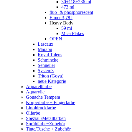
30+118+236 ml
473 ml
fluo- & phosphorescent
Eimer 3,78 l
Heavy Body
59 ml
Mica Flakes
OPEN
Lascaux
Marabu
Royal Talens
Schmincke
Sennelier
System3
Triton (Goya)
neue Kategorie
Aquarellfarbe
Aquarylic
Gouache Tempera
Körperfarbe + Fingerfarbe
Linoldruckfarbe
Ölfarbe
Spezial-/Metallfarben
Sprühfarbe+Zubehör
Tinte/Tusche + Zubehör