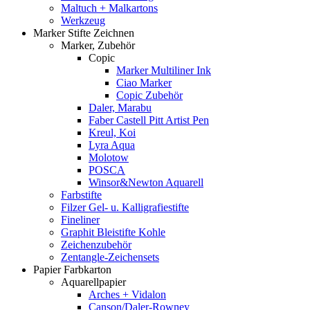
Maltuch + Malkartons
Werkzeug
Marker Stifte Zeichnen
Marker, Zubehör
Copic
Marker Multiliner Ink
Ciao Marker
Copic Zubehör
Daler, Marabu
Faber Castell Pitt Artist Pen
Kreul, Koi
Lyra Aqua
Molotow
POSCA
Winsor&Newton Aquarell
Farbstifte
Filzer Gel- u. Kalligrafiestifte
Fineliner
Graphit Bleistifte Kohle
Zeichenzubehör
Zentangle-Zeichensets
Papier Farbkarton
Aquarellpapier
Arches + Vidalon
Canson/Daler-Rowney