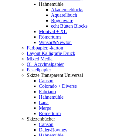
Hahnemühle
Akademieblocks
Aquarellbuch
Bogenware
echt Bütten Blocks
Montval + XL
Römerturm
Winsor&Newton
Farbpapier, -karton
Layout Kalligrafie Druck
Mixed Media
Öl- Acrylmalpapier
Pastellpapier
Skizze Transparent Universal
Canson
Colorado + Diverse
Fabriano
Hahnemühle
Lana
Marpa
Römerturm
Skizzenbücher
Canson
Daler-Rowney
Hahnemühle