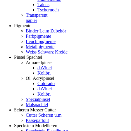
Talens
Tschernoch
Transparent
papier
Pigmente
Binder Leim Zubehör
Farbpigmente
Leuchtpigmente
Metallpigmente
Weiss Schwarz Kreide
Pinsel Spachtel
Aquarellpinsel
daVinci
Kolibri
Öl- Acrylpinsel
Colorado
daVinci
Kolibri
Spezialpinsel
Malspachtel
Scheren Messer Cutter
Cutter Scheren u.m.
Passepartout
Speckstein Modellieren
Speckstein Plastilin u.a.