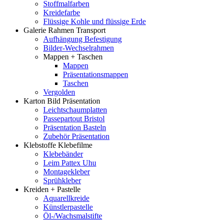
Stoffmalfarben
Kreidefarbe
Flüssige Kohle und flüssige Erde
Galerie Rahmen Transport
Aufhängung Befestigung
Bilder-Wechselrahmen
Mappen + Taschen
Mappen
Präsentationsmappen
Taschen
Vergolden
Karton Bild Präsentation
Leichtschaumplatten
Passepartout Bristol
Präsentation Basteln
Zubehör Präsentation
Klebstoffe Klebefilme
Klebebänder
Leim Pattex Uhu
Montagekleber
Sprühkleber
Kreiden + Pastelle
Aquarellkreide
Künstlerpastelle
Öl-/Wachsmalstifte