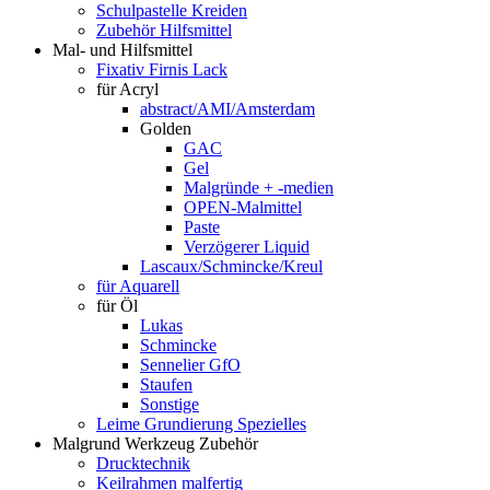
Schulpastelle Kreiden
Zubehör Hilfsmittel
Mal- und Hilfsmittel
Fixativ Firnis Lack
für Acryl
abstract/AMI/Amsterdam
Golden
GAC
Gel
Malgründe + -medien
OPEN-Malmittel
Paste
Verzögerer Liquid
Lascaux/Schmincke/Kreul
für Aquarell
für Öl
Lukas
Schmincke
Sennelier GfO
Staufen
Sonstige
Leime Grundierung Spezielles
Malgrund Werkzeug Zubehör
Drucktechnik
Keilrahmen malfertig