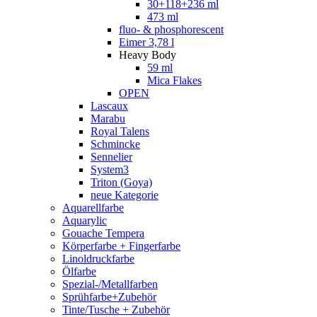
30+118+236 ml
473 ml
fluo- & phosphorescent
Eimer 3,78 l
Heavy Body
59 ml
Mica Flakes
OPEN
Lascaux
Marabu
Royal Talens
Schmincke
Sennelier
System3
Triton (Goya)
neue Kategorie
Aquarellfarbe
Aquarylic
Gouache Tempera
Körperfarbe + Fingerfarbe
Linoldruckfarbe
Ölfarbe
Spezial-/Metallfarben
Sprühfarbe+Zubehör
Tinte/Tusche + Zubehör