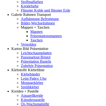
Stoffmalfarben
Kreidefarbe
Flüssige Kohle und flüssige Erde
Galerie Rahmen Transport
Aufhängung Befestigung
Bilder-Wechselrahmen
Mappen + Taschen
Mappen
Präsentationsmappen
Taschen
Vergolden
Karton Bild Präsentation
Leichtschaumplatten
Passepartout Bristol
Präsentation Basteln
Zubehör Präsentation
Klebstoffe Klebefilme
Klebebänder
Leim Pattex Uhu
Montagekleber
Sprühkleber
Kreiden + Pastelle
Aquarellkreide
Künstlerpastelle
Öl-/Wachsmalstifte