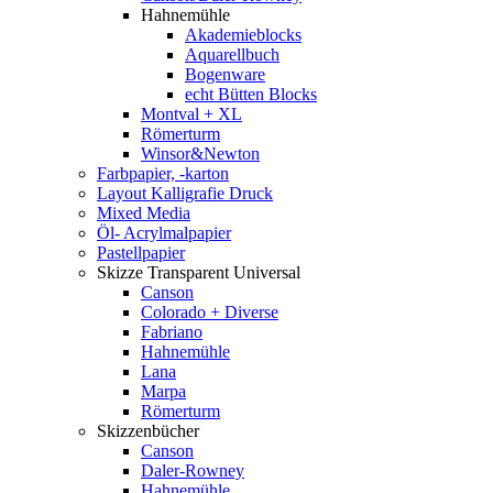
Hahnemühle
Akademieblocks
Aquarellbuch
Bogenware
echt Bütten Blocks
Montval + XL
Römerturm
Winsor&Newton
Farbpapier, -karton
Layout Kalligrafie Druck
Mixed Media
Öl- Acrylmalpapier
Pastellpapier
Skizze Transparent Universal
Canson
Colorado + Diverse
Fabriano
Hahnemühle
Lana
Marpa
Römerturm
Skizzenbücher
Canson
Daler-Rowney
Hahnemühle