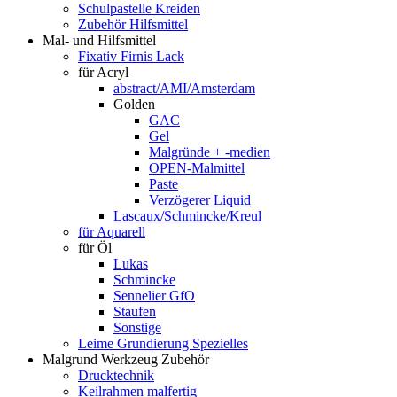
Schulpastelle Kreiden
Zubehör Hilfsmittel
Mal- und Hilfsmittel
Fixativ Firnis Lack
für Acryl
abstract/AMI/Amsterdam
Golden
GAC
Gel
Malgründe + -medien
OPEN-Malmittel
Paste
Verzögerer Liquid
Lascaux/Schmincke/Kreul
für Aquarell
für Öl
Lukas
Schmincke
Sennelier GfO
Staufen
Sonstige
Leime Grundierung Spezielles
Malgrund Werkzeug Zubehör
Drucktechnik
Keilrahmen malfertig