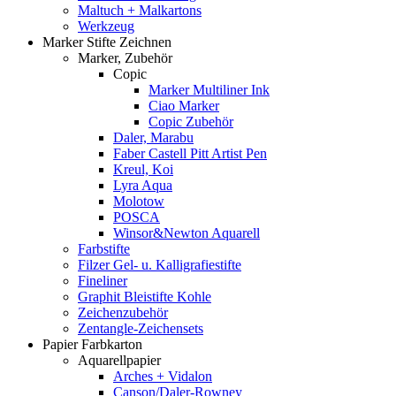
Maltuch + Malkartons
Werkzeug
Marker Stifte Zeichnen
Marker, Zubehör
Copic
Marker Multiliner Ink
Ciao Marker
Copic Zubehör
Daler, Marabu
Faber Castell Pitt Artist Pen
Kreul, Koi
Lyra Aqua
Molotow
POSCA
Winsor&Newton Aquarell
Farbstifte
Filzer Gel- u. Kalligrafiestifte
Fineliner
Graphit Bleistifte Kohle
Zeichenzubehör
Zentangle-Zeichensets
Papier Farbkarton
Aquarellpapier
Arches + Vidalon
Canson/Daler-Rowney