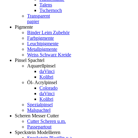
Talens
Tschernoch
Transparent
papier
Pigmente
Binder Leim Zubehör
Farbpigmente
Leuchtpigmente
Metallpigmente
Weiss Schwarz Kreide
Pinsel Spachtel
Aquarellpinsel
daVinci
Kolibri
Öl- Acrylpinsel
Colorado
daVinci
Kolibri
Spezialpinsel
Malspachtel
Scheren Messer Cutter
Cutter Scheren u.m.
Passepartout
Speckstein Modellieren
Speckstein Plastilin u.a.