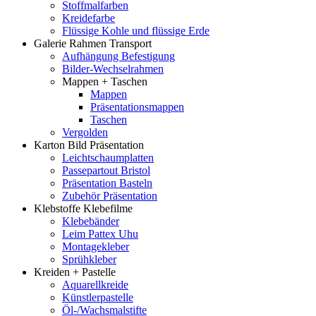
Stoffmalfarben
Kreidefarbe
Flüssige Kohle und flüssige Erde
Galerie Rahmen Transport
Aufhängung Befestigung
Bilder-Wechselrahmen
Mappen + Taschen
Mappen
Präsentationsmappen
Taschen
Vergolden
Karton Bild Präsentation
Leichtschaumplatten
Passepartout Bristol
Präsentation Basteln
Zubehör Präsentation
Klebstoffe Klebefilme
Klebebänder
Leim Pattex Uhu
Montagekleber
Sprühkleber
Kreiden + Pastelle
Aquarellkreide
Künstlerpastelle
Öl-/Wachsmalstifte