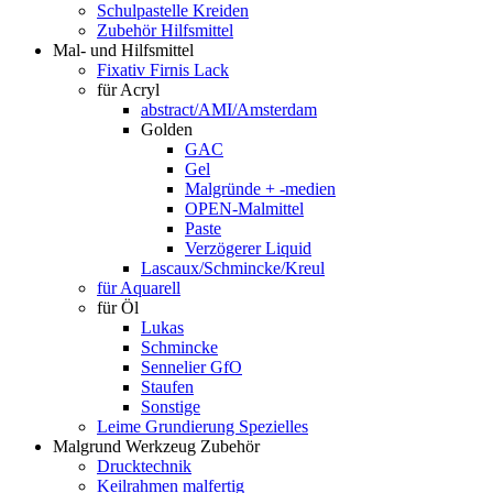
Schulpastelle Kreiden
Zubehör Hilfsmittel
Mal- und Hilfsmittel
Fixativ Firnis Lack
für Acryl
abstract/AMI/Amsterdam
Golden
GAC
Gel
Malgründe + -medien
OPEN-Malmittel
Paste
Verzögerer Liquid
Lascaux/Schmincke/Kreul
für Aquarell
für Öl
Lukas
Schmincke
Sennelier GfO
Staufen
Sonstige
Leime Grundierung Spezielles
Malgrund Werkzeug Zubehör
Drucktechnik
Keilrahmen malfertig