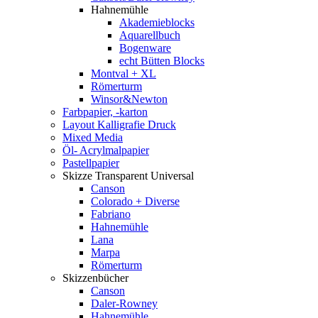
Hahnemühle
Akademieblocks
Aquarellbuch
Bogenware
echt Bütten Blocks
Montval + XL
Römerturm
Winsor&Newton
Farbpapier, -karton
Layout Kalligrafie Druck
Mixed Media
Öl- Acrylmalpapier
Pastellpapier
Skizze Transparent Universal
Canson
Colorado + Diverse
Fabriano
Hahnemühle
Lana
Marpa
Römerturm
Skizzenbücher
Canson
Daler-Rowney
Hahnemühle