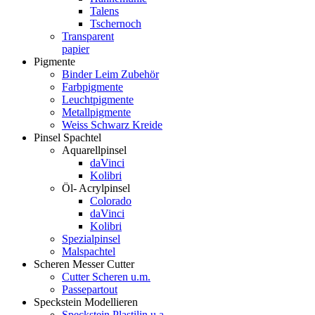
Talens
Tschernoch
Transparent
papier
Pigmente
Binder Leim Zubehör
Farbpigmente
Leuchtpigmente
Metallpigmente
Weiss Schwarz Kreide
Pinsel Spachtel
Aquarellpinsel
daVinci
Kolibri
Öl- Acrylpinsel
Colorado
daVinci
Kolibri
Spezialpinsel
Malspachtel
Scheren Messer Cutter
Cutter Scheren u.m.
Passepartout
Speckstein Modellieren
Speckstein Plastilin u.a.