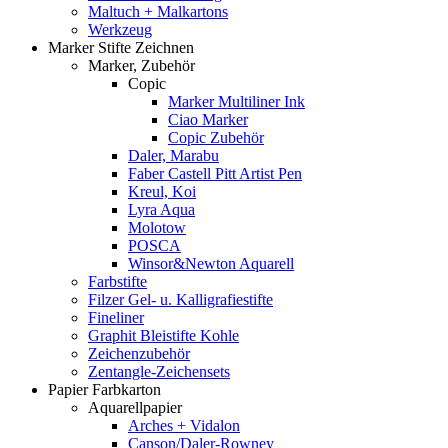
Maltuch + Malkartons
Werkzeug
Marker Stifte Zeichnen
Marker, Zubehör
Copic
Marker Multiliner Ink
Ciao Marker
Copic Zubehör
Daler, Marabu
Faber Castell Pitt Artist Pen
Kreul, Koi
Lyra Aqua
Molotow
POSCA
Winsor&Newton Aquarell
Farbstifte
Filzer Gel- u. Kalligrafiestifte
Fineliner
Graphit Bleistifte Kohle
Zeichenzubehör
Zentangle-Zeichensets
Papier Farbkarton
Aquarellpapier
Arches + Vidalon
Canson/Daler-Rowney