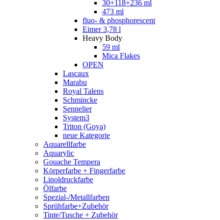
30+118+236 ml
473 ml
fluo- & phosphorescent
Eimer 3,78 l
Heavy Body
59 ml
Mica Flakes
OPEN
Lascaux
Marabu
Royal Talens
Schmincke
Sennelier
System3
Triton (Goya)
neue Kategorie
Aquarellfarbe
Aquarylic
Gouache Tempera
Körperfarbe + Fingerfarbe
Linoldruckfarbe
Ölfarbe
Spezial-/Metallfarben
Sprühfarbe+Zubehör
Tinte/Tusche + Zubehör