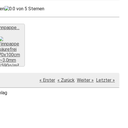
innpappe…
Weiter »
« Erster
« Zurück
Weiter »
Letzter »
hlag