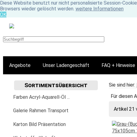
Diese Website benutzt nur nicht personalisierte Session-Cookie
Browsers wieder gelöscht werden.
weitere Informationen
OK
Angebote
Unser Ladengeschäft
FAQ + Hinweise
Sortimentsübersicht
Sie sind hier:
Für diesen A
Farben Acryl-Aquarell-Öl ...
Artikel 21 
Acrylfarbe
Galerie Rahmen Transport
Golden
Aquarellfarbe
Aufhängung Befestigung
Karton Bild Präsentation
Fluid
Lascaux
Aquarylic
Bilder-Wechselrahmen