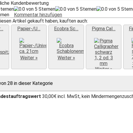
tliche Kundenbewertung
ternen
Kommentar hinzufügen
iesen Artikel gekauft haben, kauften auch:
r…
Papier-/U…
Ecobra Sc…
Pigma Cal…
F
Weiter »
Weiter »
»
Weiter »
von 28 in dieser Kategorie
ndestauftragswert
30,00€ incl. MwSt, kein Mindermengenzusc