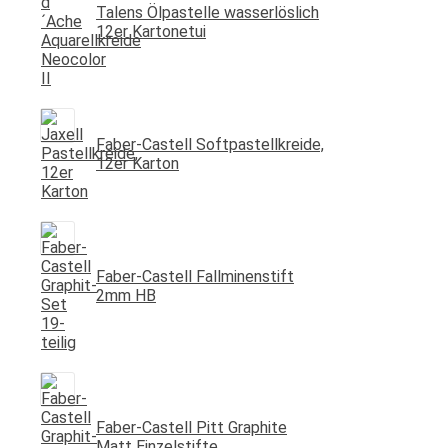
Talens Ölpastelle wasserlöslich
12er Kartonetui
Faber-Castell Softpastellkreide,
12er Karton
Faber-Castell Fallminenstift
2mm HB
Faber-Castell Pitt Graphite
Matt Einzelstifte