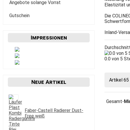
Verzögerer Liquid
Werkzeug
Staffeleien
Angebote solange Vorrat
POSCA
Elastizität 
Bogenware
Winsor&Newton
Skizze Transparent Universal
Kolibri
Paletten Pinselzubehör
Winsor&Newton Aquarell
Gutschein
Die COLINEO 
echt Bütten Blocks
Canson
Skizzenbücher
Schwertform
Diverses Sonstiges
Colorado + Diverse
Canson
Transparent
Inland-Versa
papier
Impressionen
Fabriano
Daler-Rowney
Durchschnit
Hahnemühle
Hahnemühle
0.0 von 5 
Lana
Talens
Marpa
Tschernoch
Artikel 65
Neue Artikel
Römerturm
Gesamt-
Mi
Faber-Castell Radierer Dust-
Free weiß