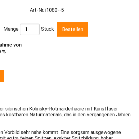
Art-Nr. i1080--5
Menge
Stück
nahme von
0 %
er sibirischen Kolinsky-Rotmarderhaare mit Kunstfaser
des kostbaren Naturmaterials, das in den vergangenen Jahren
hen Vorbild sehr nahe kommt. Eine sorgsam ausgewogene
t extra feinen Spitzen, exakter Spitzbildung, hoher