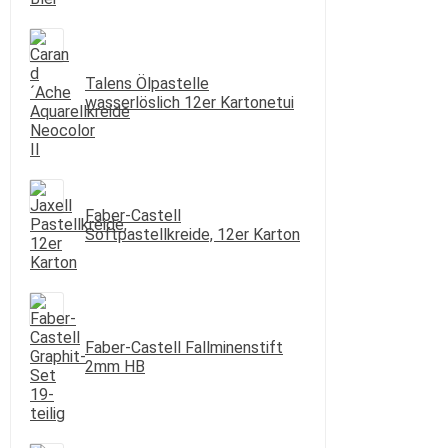
Talens Ölpastelle
wasserlöslich 12er Kartonetui
Faber-Castell
Softpastellkreide, 12er Karton
Faber-Castell Fallminenstift
2mm HB