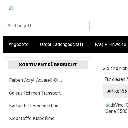
Angebote
Unser Ladengeschäft
FAQ + Hinweise
Sortimentsübersicht
Sie sind hier
Für diesen 
Farben Acryl-Aquarell-Öl ...
Artikel 65
Acrylfarbe
Galerie Rahmen Transport
Golden
Aquarellfarbe
Aufhängung Befestigung
Karton Bild Präsentation
Fluid
Lascaux
Aquarylic
Bilder-Wechselrahmen
Leichtschaumplatten
Klebstoffe Klebefilme
30+118+236 ml
fluo- & phosphorescent
Marabu
Gouache Tempera
Mappen + Taschen