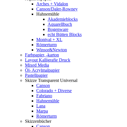
Arches + Vidalon
Canson/Daler-Rowney
Hahnemühle
Akademieblocks
Aquarellbuch
Bogenware
echt Bütten Blocks
Montval + XL
Römerturm
Winsor&Newton
Farbpapier, -karton
Layout Kalligrafie Druck
Mixed Media
Öl- Acrylmalpapier
Pastellpapier
Skizze Transparent Universal
Canson
Colorado + Diverse
Fabriano
Hahnemühle
Lana
Marpa
Römerturm
Skizzenbücher
Canson