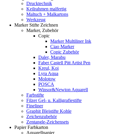
Drucktechnik
Keilrahmen malfertig
Maltuch + Malkartons
Werkzeug
Marker Stifte Zeichnen
Marker, Zubehör
Copic
Marker Multiliner Ink
Ciao Marker
Copic Zubehör
Daler, Marabu
Faber Castell Pitt Artist Pen
Kreul, Koi
Lyra Aqua
Molotow
POSCA
Winsor&Newton Aquarell
Farbstifte
Filzer Gel- u. Kalligrafiestifte
Fineliner
Graphit Bleistifte Kohle
Zeichenzubehör
Zentangle-Zeichensets
Papier Farbkarton
Aquarellpapier