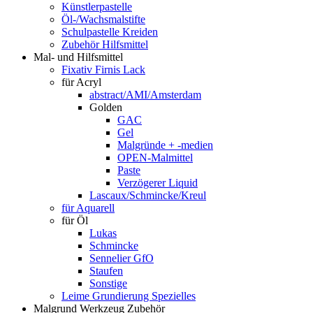
Künstlerpastelle
Öl-/Wachsmalstifte
Schulpastelle Kreiden
Zubehör Hilfsmittel
Mal- und Hilfsmittel
Fixativ Firnis Lack
für Acryl
abstract/AMI/Amsterdam
Golden
GAC
Gel
Malgründe + -medien
OPEN-Malmittel
Paste
Verzögerer Liquid
Lascaux/Schmincke/Kreul
für Aquarell
für Öl
Lukas
Schmincke
Sennelier GfO
Staufen
Sonstige
Leime Grundierung Spezielles
Malgrund Werkzeug Zubehör