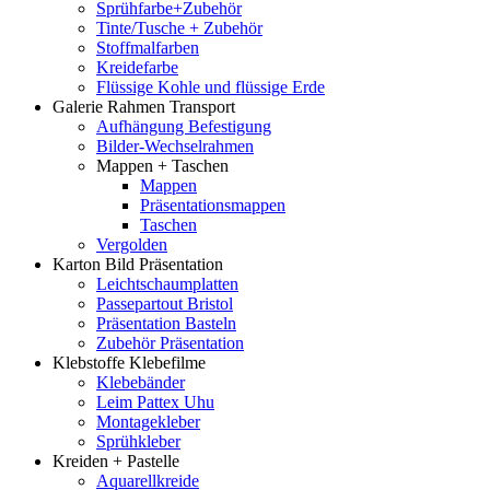
Sprühfarbe+Zubehör
Tinte/Tusche + Zubehör
Stoffmalfarben
Kreidefarbe
Flüssige Kohle und flüssige Erde
Galerie Rahmen Transport
Aufhängung Befestigung
Bilder-Wechselrahmen
Mappen + Taschen
Mappen
Präsentationsmappen
Taschen
Vergolden
Karton Bild Präsentation
Leichtschaumplatten
Passepartout Bristol
Präsentation Basteln
Zubehör Präsentation
Klebstoffe Klebefilme
Klebebänder
Leim Pattex Uhu
Montagekleber
Sprühkleber
Kreiden + Pastelle
Aquarellkreide