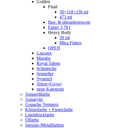
Golden
Fluid
30+118+236 ml
473 ml
fluo- & phosphorescent
Eimer 3,78 l
Heavy Body
59 ml
Mica Flakes
OPEN
Lascaux
Marabu
Royal Talens
Schmincke
Sennelier
System3
Triton (Goya)
neue Kategorie
Aquarellfarbe
Aquarylic
Gouache Tempera
Körperfarbe + Fingerfarbe
Linoldruckfarbe
Ölfarbe
Spezial-/Metallfarben