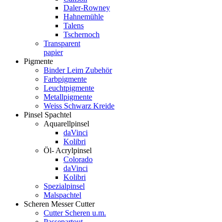
Daler-Rowney
Hahnemühle
Talens
Tschernoch
Transparent
papier
Pigmente
Binder Leim Zubehör
Farbpigmente
Leuchtpigmente
Metallpigmente
Weiss Schwarz Kreide
Pinsel Spachtel
Aquarellpinsel
daVinci
Kolibri
Öl- Acrylpinsel
Colorado
daVinci
Kolibri
Spezialpinsel
Malspachtel
Scheren Messer Cutter
Cutter Scheren u.m.
Passepartout