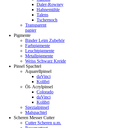
Daler-Rowney
Hahnemühle
Talens
Tschernoch
Transparent
papier
Pigmente
Binder Leim Zubehör
Farbpigmente
Leuchtpigmente
Metallpigmente
Weiss Schwarz Kreide
Pinsel Spachtel
Aquarellpinsel
daVinci
Kolibri
Öl- Acrylpinsel
Colorado
daVinci
Kolibri
Spezialpinsel
Malspachtel
Scheren Messer Cutter
Cutter Scheren u.m.
Passepartout