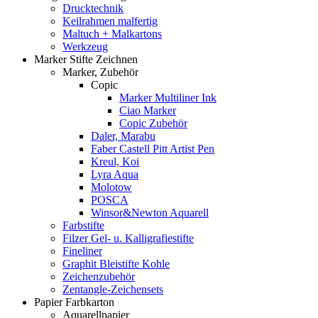
Drucktechnik
Keilrahmen malfertig
Maltuch + Malkartons
Werkzeug
Marker Stifte Zeichnen
Marker, Zubehör
Copic
Marker Multiliner Ink
Ciao Marker
Copic Zubehör
Daler, Marabu
Faber Castell Pitt Artist Pen
Kreul, Koi
Lyra Aqua
Molotow
POSCA
Winsor&Newton Aquarell
Farbstifte
Filzer Gel- u. Kalligrafiestifte
Fineliner
Graphit Bleistifte Kohle
Zeichenzubehör
Zentangle-Zeichensets
Papier Farbkarton
Aquarellpapier