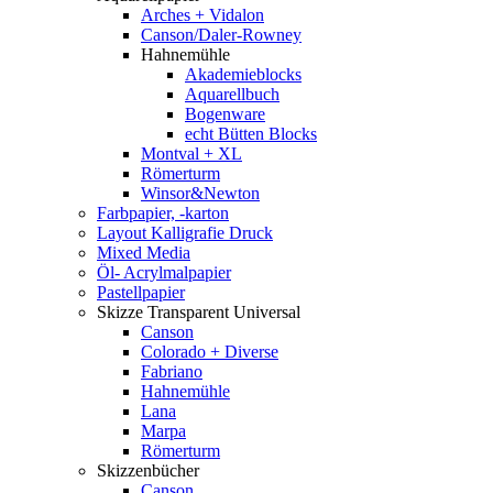
Arches + Vidalon
Canson/Daler-Rowney
Hahnemühle
Akademieblocks
Aquarellbuch
Bogenware
echt Bütten Blocks
Montval + XL
Römerturm
Winsor&Newton
Farbpapier, -karton
Layout Kalligrafie Druck
Mixed Media
Öl- Acrylmalpapier
Pastellpapier
Skizze Transparent Universal
Canson
Colorado + Diverse
Fabriano
Hahnemühle
Lana
Marpa
Römerturm
Skizzenbücher
Canson