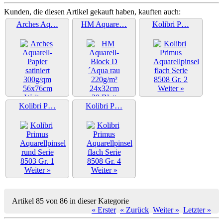
Kunden, die diesen Artikel gekauft haben, kauften auch:
Arches Aq…
HM Aquare…
Kolibri P…
Weiter »
Weiter »
Kolibri P…
Kolibri P…
Weiter »
Weiter »
Weiter »
Artikel 85 von 86 in dieser Kategorie
« Erster
« Zurück
Weiter »
Letzter »