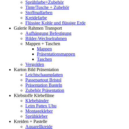
Sprühfarbe+Zubehör
Tinte/Tusche + Zubehör
Stoffmalfarben
Kreidefarbe
Flüssige Kohle und flüssige Erde
Galerie Rahmen Transport
Aufhängung Befestigung
Bilder-Wechselrahmen
Mappen + Taschen
Mappen
Präsentationsmappen
Taschen
Vergolden
Karton Bild Präsentation
Leichtschaumplatten
Passepartout Bristol
Präsentation Basteln
Zubehör Präsentation
Klebstoffe Klebefilme
Klebebänder
Leim Pattex Uhu
Montagekleber
Sprühkleber
Kreiden + Pastelle
Aquarellkreide