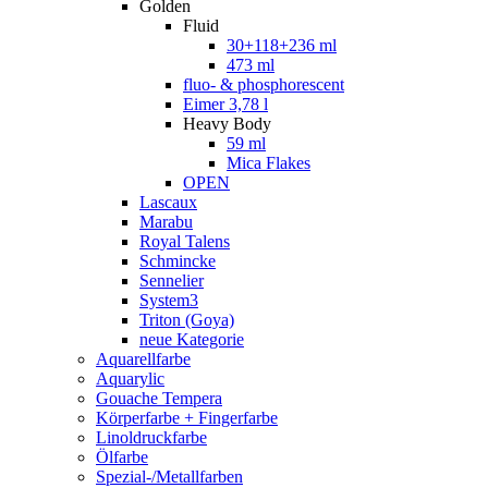
Golden
Fluid
30+118+236 ml
473 ml
fluo- & phosphorescent
Eimer 3,78 l
Heavy Body
59 ml
Mica Flakes
OPEN
Lascaux
Marabu
Royal Talens
Schmincke
Sennelier
System3
Triton (Goya)
neue Kategorie
Aquarellfarbe
Aquarylic
Gouache Tempera
Körperfarbe + Fingerfarbe
Linoldruckfarbe
Ölfarbe
Spezial-/Metallfarben