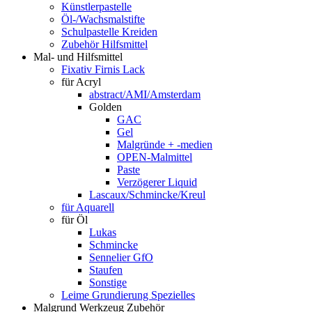
Künstlerpastelle
Öl-/Wachsmalstifte
Schulpastelle Kreiden
Zubehör Hilfsmittel
Mal- und Hilfsmittel
Fixativ Firnis Lack
für Acryl
abstract/AMI/Amsterdam
Golden
GAC
Gel
Malgründe + -medien
OPEN-Malmittel
Paste
Verzögerer Liquid
Lascaux/Schmincke/Kreul
für Aquarell
für Öl
Lukas
Schmincke
Sennelier GfO
Staufen
Sonstige
Leime Grundierung Spezielles
Malgrund Werkzeug Zubehör