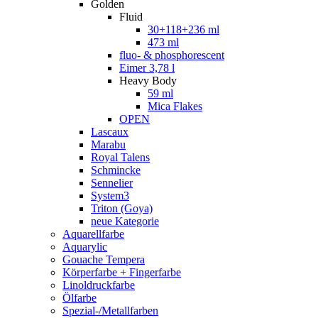
Golden
Fluid
30+118+236 ml
473 ml
fluo- & phosphorescent
Eimer 3,78 l
Heavy Body
59 ml
Mica Flakes
OPEN
Lascaux
Marabu
Royal Talens
Schmincke
Sennelier
System3
Triton (Goya)
neue Kategorie
Aquarellfarbe
Aquarylic
Gouache Tempera
Körperfarbe + Fingerfarbe
Linoldruckfarbe
Ölfarbe
Spezial-/Metallfarben