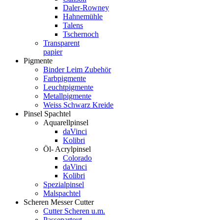
Daler-Rowney
Hahnemühle
Talens
Tschernoch
Transparent
papier
Pigmente
Binder Leim Zubehör
Farbpigmente
Leuchtpigmente
Metallpigmente
Weiss Schwarz Kreide
Pinsel Spachtel
Aquarellpinsel
daVinci
Kolibri
Öl- Acrylpinsel
Colorado
daVinci
Kolibri
Spezialpinsel
Malspachtel
Scheren Messer Cutter
Cutter Scheren u.m.
Passepartout