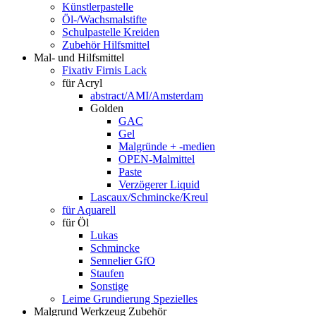
Künstlerpastelle
Öl-/Wachsmalstifte
Schulpastelle Kreiden
Zubehör Hilfsmittel
Mal- und Hilfsmittel
Fixativ Firnis Lack
für Acryl
abstract/AMI/Amsterdam
Golden
GAC
Gel
Malgründe + -medien
OPEN-Malmittel
Paste
Verzögerer Liquid
Lascaux/Schmincke/Kreul
für Aquarell
für Öl
Lukas
Schmincke
Sennelier GfO
Staufen
Sonstige
Leime Grundierung Spezielles
Malgrund Werkzeug Zubehör