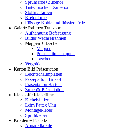
Sprühfarbe+Zubehör
Tinte/Tusche + Zubehör
Stoffmalfarben
Kreidefarbe
Flüssige Kohle und flüssige Erde
Galerie Rahmen Transport
Aufhängung Befestigung
Bilder-Wechselrahmen
Mappen + Taschen
Mappen
Präsentationsmappen
Taschen
Vergolden
Karton Bild Präsentation
Leichtschaumplatten
Passepartout Bristol
Präsentation Basteln
Zubehör Präsentation
Klebstoffe Klebefilme
Klebebänder
Leim Pattex Uhu
Montagekleber
Sprühkleber
Kreiden + Pastelle
Aquarellkreide