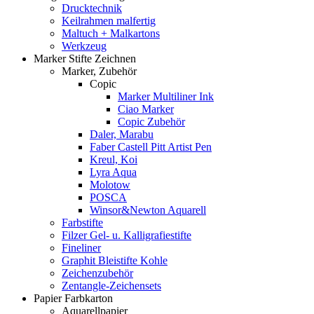
Drucktechnik
Keilrahmen malfertig
Maltuch + Malkartons
Werkzeug
Marker Stifte Zeichnen
Marker, Zubehör
Copic
Marker Multiliner Ink
Ciao Marker
Copic Zubehör
Daler, Marabu
Faber Castell Pitt Artist Pen
Kreul, Koi
Lyra Aqua
Molotow
POSCA
Winsor&Newton Aquarell
Farbstifte
Filzer Gel- u. Kalligrafiestifte
Fineliner
Graphit Bleistifte Kohle
Zeichenzubehör
Zentangle-Zeichensets
Papier Farbkarton
Aquarellpapier