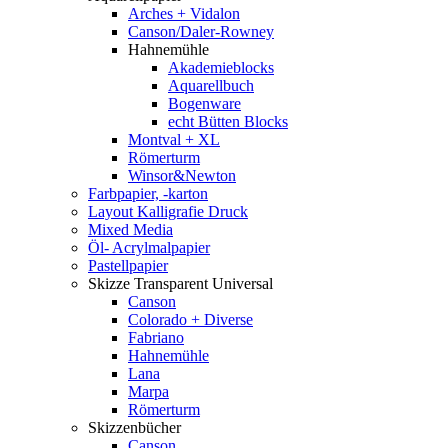
Arches + Vidalon
Canson/Daler-Rowney
Hahnemühle
Akademieblocks
Aquarellbuch
Bogenware
echt Bütten Blocks
Montval + XL
Römerturm
Winsor&Newton
Farbpapier, -karton
Layout Kalligrafie Druck
Mixed Media
Öl- Acrylmalpapier
Pastellpapier
Skizze Transparent Universal
Canson
Colorado + Diverse
Fabriano
Hahnemühle
Lana
Marpa
Römerturm
Skizzenbücher
Canson