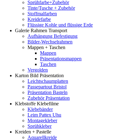
Sprühfarbe+Zubehör
Tinte/Tusche + Zubehör
Stoffmalfarben
Kreidefarbe
Flüssige Kohle und flüssige Erde
Galerie Rahmen Transport
Aufhängung Befestigung
Bilder-Wechselrahmen
Mappen + Taschen
Mappen
Präsentationsmappen
Taschen
Vergolden
Karton Bild Präsentation
Leichtschaumplatten
Passepartout Bristol
Präsentation Basteln
Zubehör Präsentation
Klebstoffe Klebefilme
Klebebänder
Leim Pattex Uhu
Montagekleber
Sprühkleber
Kreiden + Pastelle
Aquarellkreide