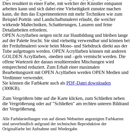
Dies resultiert in einer Farbe, mit welcher der Künstler entspannt
arbeiten kann und sich dabei eine Vielseitigkeit zunutze machen
kann, die ihm das Experimentieren mit mehr Techniken wie zum
Beispiel Porträt- und Landschaftsmalerei erlaubt, die weicher
wirkende Maltechniken, Schattierungen, Lasuren und feine
Detailarbeiten erfordern.
OPEN Acrylfarben neigen nicht zur Hautbildung und bleiben lange
auf der Palette feucht. Sie sind vielseitig verwendbar und können bei
der Freiluftmalerei sowie beim Mono- und Siebdruck direkt aus der
Tube aufgetragen werden. OPEN Acrylfarben können mit anderen
GOLDEN Acrylfarben, -medien und –gels vermischt werden. Die
offene Wartezeit der daraus resultierenden Mischungen wird
entsprechend reduziert. Zum Erhalt einer maximalen
Bearbeitungszeit mit OPEN Acylfarben werden OPEN Medien und
Verdünner verwendet.
Sie können die Farbkarte auch als
PDF-Datei downloaden
(300KB).
Zum Vergrößern bitte auf die Karte klicken, zum Schließen neben
die Vergrößerung oder auf "Schließen" am rechten unteren Bildrand
der Vergrößerung.
Alle Farbdarstellungen von auf diesen Webseiten angezeigten Farbkarten
sind unverbindlich aufgrund der technischen Reproduktion der
Originalfarbe bei Aufnahme und Wiedergabe.