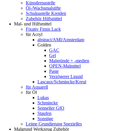
Künstlerpastelle
Öl-/Wachsmalstifte
Schulpastelle Kreiden
Zubehör Hilfsmittel
Mal- und Hilfsmittel
Fixativ Firnis Lack
für Acryl
abstract/AMI/Amsterdam
Golden
GAC
Gel
Malgründe + -medien
OPEN-Malmittel
Paste
Verzögerer Liquid
Lascaux/Schmincke/Kreul
für Aquarell
für Öl
Lukas
Schmincke
Sennelier GfO
Staufen
Sonstige
Leime Grundierung Spezielles
Malgrund Werkzeug Zubehör