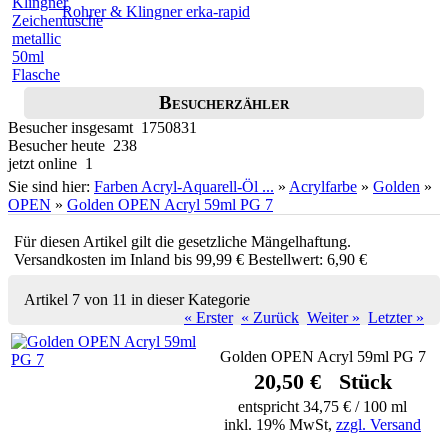
Rohrer & Klingner erka-rapid
Besucherzähler
Besucher insgesamt 1750831
Besucher heute 238
jetzt online 1
Sie sind hier:
Farben Acryl-Aquarell-Öl ...
»
Acrylfarbe
»
Golden
»
OPEN
»
Golden OPEN Acryl 59ml PG 7
Für diesen Artikel gilt die gesetzliche Mängelhaftung.
Versandkosten im Inland bis 99,99 € Bestellwert: 6,90 €
Artikel 7 von 11 in dieser Kategorie
« Erster
« Zurück
Weiter »
Letzter »
Golden OPEN Acryl 59ml PG 7
20,50 € Stück
entspricht 34,75 € / 100 ml
inkl. 19% MwSt,
zzgl. Versand