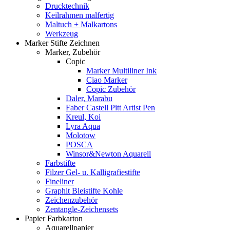
Drucktechnik
Keilrahmen malfertig
Maltuch + Malkartons
Werkzeug
Marker Stifte Zeichnen
Marker, Zubehör
Copic
Marker Multiliner Ink
Ciao Marker
Copic Zubehör
Daler, Marabu
Faber Castell Pitt Artist Pen
Kreul, Koi
Lyra Aqua
Molotow
POSCA
Winsor&Newton Aquarell
Farbstifte
Filzer Gel- u. Kalligrafiestifte
Fineliner
Graphit Bleistifte Kohle
Zeichenzubehör
Zentangle-Zeichensets
Papier Farbkarton
Aquarellpapier