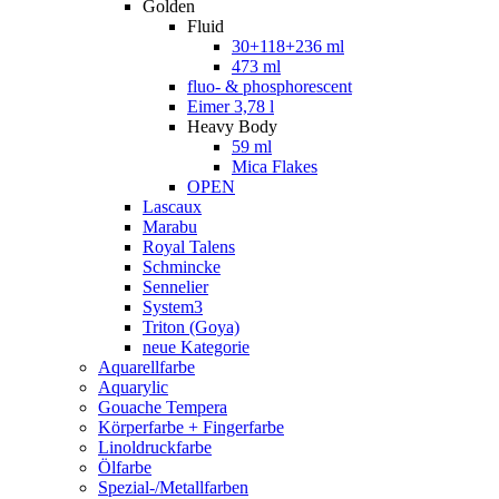
Golden
Fluid
30+118+236 ml
473 ml
fluo- & phosphorescent
Eimer 3,78 l
Heavy Body
59 ml
Mica Flakes
OPEN
Lascaux
Marabu
Royal Talens
Schmincke
Sennelier
System3
Triton (Goya)
neue Kategorie
Aquarellfarbe
Aquarylic
Gouache Tempera
Körperfarbe + Fingerfarbe
Linoldruckfarbe
Ölfarbe
Spezial-/Metallfarben