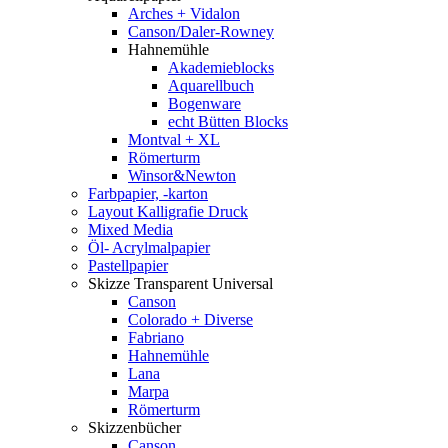
Arches + Vidalon
Canson/Daler-Rowney
Hahnemühle
Akademieblocks
Aquarellbuch
Bogenware
echt Bütten Blocks
Montval + XL
Römerturm
Winsor&Newton
Farbpapier, -karton
Layout Kalligrafie Druck
Mixed Media
Öl- Acrylmalpapier
Pastellpapier
Skizze Transparent Universal
Canson
Colorado + Diverse
Fabriano
Hahnemühle
Lana
Marpa
Römerturm
Skizzenbücher
Canson