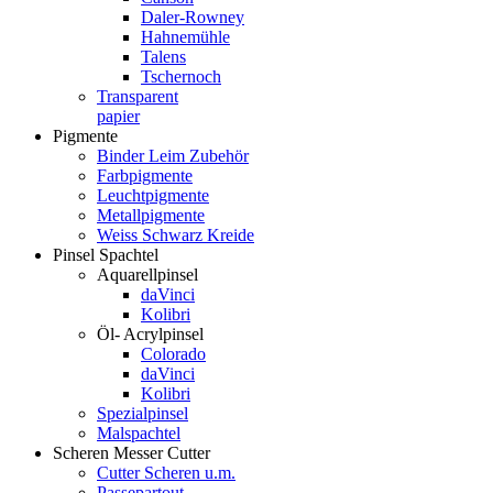
Daler-Rowney
Hahnemühle
Talens
Tschernoch
Transparent
papier
Pigmente
Binder Leim Zubehör
Farbpigmente
Leuchtpigmente
Metallpigmente
Weiss Schwarz Kreide
Pinsel Spachtel
Aquarellpinsel
daVinci
Kolibri
Öl- Acrylpinsel
Colorado
daVinci
Kolibri
Spezialpinsel
Malspachtel
Scheren Messer Cutter
Cutter Scheren u.m.
Passepartout