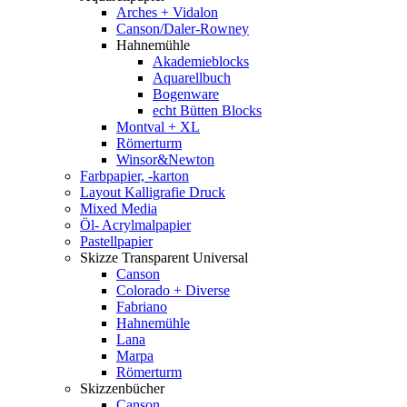
Arches + Vidalon
Canson/Daler-Rowney
Hahnemühle
Akademieblocks
Aquarellbuch
Bogenware
echt Bütten Blocks
Montval + XL
Römerturm
Winsor&Newton
Farbpapier, -karton
Layout Kalligrafie Druck
Mixed Media
Öl- Acrylmalpapier
Pastellpapier
Skizze Transparent Universal
Canson
Colorado + Diverse
Fabriano
Hahnemühle
Lana
Marpa
Römerturm
Skizzenbücher
Canson