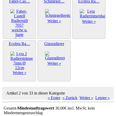
Faber-Cas…
Schmirgel…
Ecobra Ra…
Weiter »
Weiter »
Ecobra Ra…
Glasradierer
Weiter »
Weiter »
Weiter »
Artikel 2 von 33 in dieser Kategorie
« Erster
« Zurück
Weiter »
Letzter »
Gesamt-
Mindestauftragswert
30,00€ incl. MwSt, kein
Mindermengenzuschlag