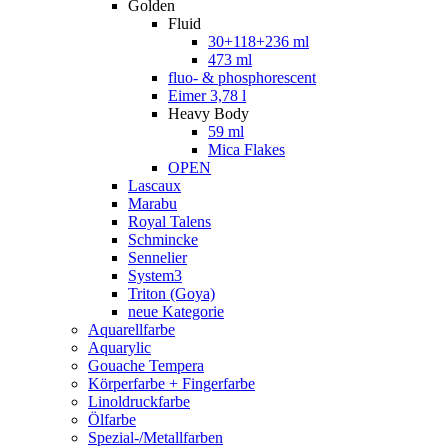
Golden
Fluid
30+118+236 ml
473 ml
fluo- & phosphorescent
Eimer 3,78 l
Heavy Body
59 ml
Mica Flakes
OPEN
Lascaux
Marabu
Royal Talens
Schmincke
Sennelier
System3
Triton (Goya)
neue Kategorie
Aquarellfarbe
Aquarylic
Gouache Tempera
Körperfarbe + Fingerfarbe
Linoldruckfarbe
Ölfarbe
Spezial-/Metallfarben