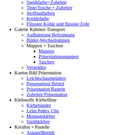
Sprühfarbe+Zubehör
Tinte/Tusche + Zubehör
Stoffmalfarben
Kreidefarbe
Flüssige Kohle und flüssige Erde
Galerie Rahmen Transport
Aufhängung Befestigung
Bilder-Wechselrahmen
Mappen + Taschen
Mappen
Präsentationsmappen
Taschen
Vergolden
Karton Bild Präsentation
Leichtschaumplatten
Passepartout Bristol
Präsentation Basteln
Zubehör Präsentation
Klebstoffe Klebefilme
Klebebänder
Leim Pattex Uhu
Montagekleber
Sprühkleber
Kreiden + Pastelle
Aquarellkreide