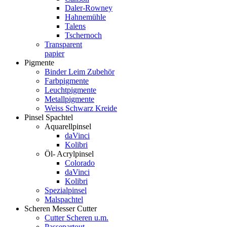
Daler-Rowney
Hahnemühle
Talens
Tschernoch
Transparent
papier
Pigmente
Binder Leim Zubehör
Farbpigmente
Leuchtpigmente
Metallpigmente
Weiss Schwarz Kreide
Pinsel Spachtel
Aquarellpinsel
daVinci
Kolibri
Öl- Acrylpinsel
Colorado
daVinci
Kolibri
Spezialpinsel
Malspachtel
Scheren Messer Cutter
Cutter Scheren u.m.
Passepartout