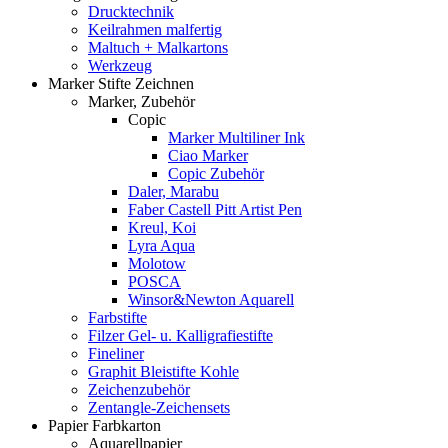
Drucktechnik
Keilrahmen malfertig
Maltuch + Malkartons
Werkzeug
Marker Stifte Zeichnen
Marker, Zubehör
Copic
Marker Multiliner Ink
Ciao Marker
Copic Zubehör
Daler, Marabu
Faber Castell Pitt Artist Pen
Kreul, Koi
Lyra Aqua
Molotow
POSCA
Winsor&Newton Aquarell
Farbstifte
Filzer Gel- u. Kalligrafiestifte
Fineliner
Graphit Bleistifte Kohle
Zeichenzubehör
Zentangle-Zeichensets
Papier Farbkarton
Aquarellpapier