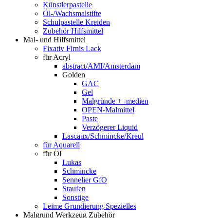
Künstlerpastelle
Öl-/Wachsmalstifte
Schulpastelle Kreiden
Zubehör Hilfsmittel
Mal- und Hilfsmittel
Fixativ Firnis Lack
für Acryl
abstract/AMI/Amsterdam
Golden
GAC
Gel
Malgründe + -medien
OPEN-Malmittel
Paste
Verzögerer Liquid
Lascaux/Schmincke/Kreul
für Aquarell
für Öl
Lukas
Schmincke
Sennelier GfO
Staufen
Sonstige
Leime Grundierung Spezielles
Malgrund Werkzeug Zubehör